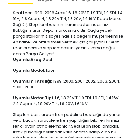
Seat Leon 1999-2006 Arası 1.6, 1.8 20V T, 1.9 TDI, 1.9 SDI, 1.4
16V, 2.8 Cupra 4, 1.8 20V T 4, 1.8 20V, 1.6 16 V Depo Marka
Sağ Dış Stop Lambası isimli ürün sayfasındasınız.
Baktığınız ürün Depo markasına aittir. Güçlü yedek
parça stoklarımız sayesinde siz değerli müşterilerimize
en kaliteli ve hızlı hizmeti vermek için çalışıyoruz. Seat
Leon aracınıza stop lambası ihtiyacınız varsa doğru
adres Parça Geliyor!
Uyumlu Araç
: Seat
Uyumlu Model
: Leon
Uyumlu Yıl Aralığı
: 1999, 2000, 2001, 2002, 2003, 2004,
2005, 2006
Uyumlu Motor Tipi
: 1.6, 1.8 20V T, 1.9 TDI, 1.9 SDI, 1.4 16V,
2.8 Cupra 4, 1.8 20V T 4, 1.8 20V, 1.6 16 V
Stop lambası, aracın fren pedalına basıldığında yanan
ve arkadaki sürücülere fren yapıldığını bildiren kırmızı
renkli aydınlatma elemanıdır.Seat Leon stop lambası,
trafik güvenliği açısından kritik öneme sahip olan bu
arka lamba, olası kazaların önlenmesine yardımcı olur