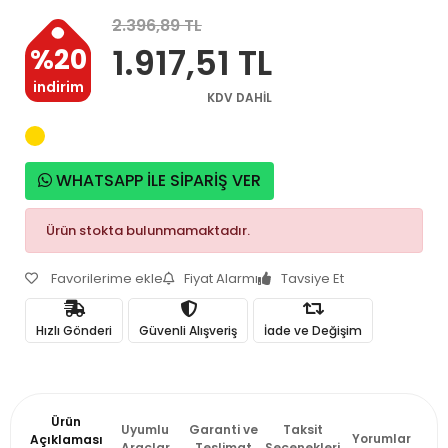
2.396,89 TL
1.917,51 TL
%20
indirim
KDV DAHİL
WHATSAPP İLE SİPARİŞ VER
Ürün stokta bulunmamaktadır.
Favorilerime ekle
Fiyat Alarmı
Tavsiye Et
Hızlı Gönderi
Güvenli Alışveriş
İade ve Değişim
Ürün
Uyumlu
Garanti ve
Taksit
Yorumlar
Açıklaması
Araçlar
Teslimat
Seçenekleri