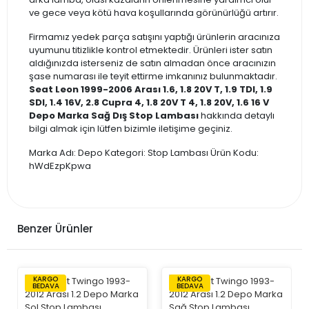
ve gece veya kötü hava koşullarında görünürlüğü artırır.
Firmamız yedek parça satışını yaptığı ürünlerin aracınıza
uyumunu titizlikle kontrol etmektedir. Ürünleri ister satın
aldığınızda isterseniz de satın almadan önce aracınızın
şase numarası ile teyit ettirme imkanınız bulunmaktadır.
Seat Leon 1999-2006 Arası 1.6, 1.8 20V T, 1.9 TDI, 1.9
SDI, 1.4 16V, 2.8 Cupra 4, 1.8 20V T 4, 1.8 20V, 1.6 16 V
Depo Marka Sağ Dış Stop Lambası
hakkında detaylı
bilgi almak için lütfen bizimle iletişime geçiniz.
Marka Adı: Depo Kategori: Stop Lambası Ürün Kodu:
hWdEzpKpwa
Benzer Ürünler
KARGO
KARGO
BEDAVA
BEDAVA