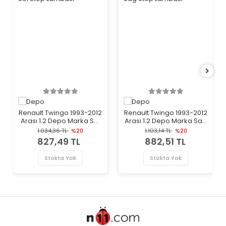
Renault Twingo 1993-2012
Renault Twingo 1993-2012
Arası 1.2 Depo Marka Sol
Arası 1.2 Depo Marka Sağ
Stop Lambası
Stop Lambası
1.034,36 TL
%20
1.103,14 TL
%20
827,49 TL
882,51 TL
Stokta Yok
Stokta Yok