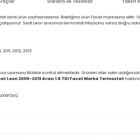
raçlar
Garanti ve Teslimat
Taksit 
t isimli ürün sayfasındasınız. Baktığınız ürün Facet markasına aittir.
n çalışıyoruz. Seat Leon aracınıza termostat ihtiyacınız varsa doğru adr
 2011, 2012, 2013
ıza uyumunu titizlikle kontrol etmektedir. Ürünleri ister satın aldığını
at Leon 2005-2013 Arası 1.6 TDI Facet Marka Termostat
hakkında
hlSaXWCbQ