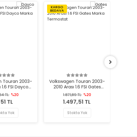
KARGO
KARGO
BEDAVA
BEDAVA
n Touran 2003-
Volkswagen Touran 2003-
Volksw
ı 1.6 FSI Dayco
2010 Arası 1.6 FSI Gates
2010 Ar
 Termostat
Marka Termostat
Ma
,64 TL
%20
1.871,89 TL
%20
17
,51 TL
1.497,51 TL
1
okta Yok
Stokta Yok