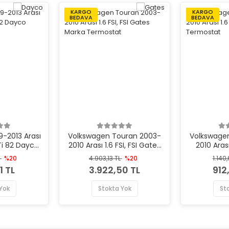
KARGO
KARGO
BEDAVA
BEDAVA
9-2013 Arası
Volkswagen Touran 2003-
Volkswage
VTi 82 Dayco
2010 Arası 1.6 FSI, FSI Gates
2010 Aras
mostat
Marka Termostat
Marka
L
%20
4.903,13 TL
%20
1.140
1 TL
3.922,50 TL
912
Yok
Stokta Yok
St