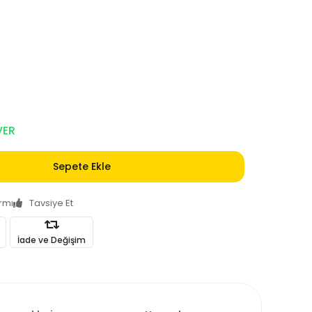
VER
Sepete Ekle
armı
Tavsiye Et
İade ve Değişim