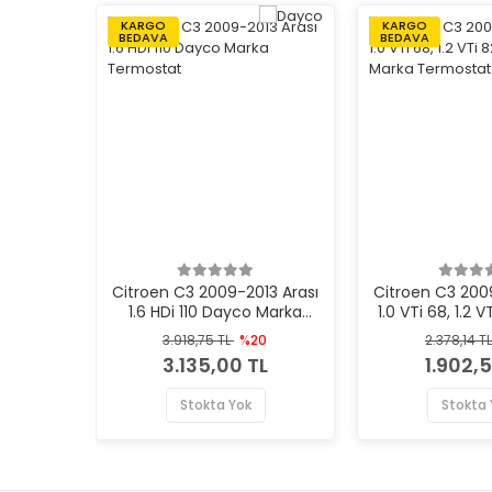
KARGO
KARGO
BEDAVA
BEDAVA
Citroen C3 2009-2013 Arası
Citroen C3 200
1.6 HDi 110 Dayco Marka
1.0 VTi 68, 1.2 
Termostat
Marka Ter
3.918,75 TL
%20
2.378,14 T
3.135,00 TL
1.902,5
Stokta Yok
Stokta 