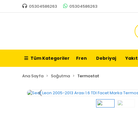
05304586263
05304586263
Tüm Kategoriler
Fren
Debriyaj
Yakıt
Ana Sayfa
Soğutma
Termostat