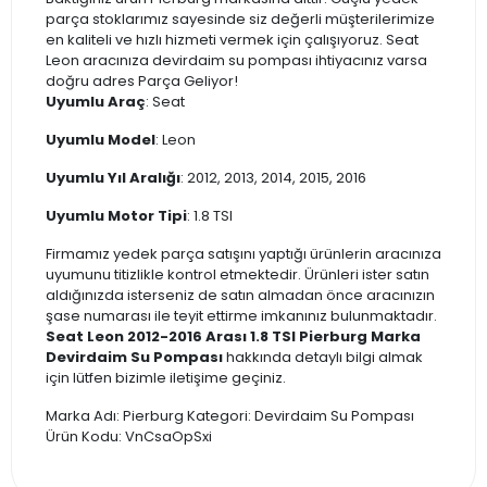
parça stoklarımız sayesinde siz değerli müşterilerimize
en kaliteli ve hızlı hizmeti vermek için çalışıyoruz. Seat
Leon aracınıza devirdaim su pompası ihtiyacınız varsa
doğru adres Parça Geliyor!
Uyumlu Araç
: Seat
Uyumlu Model
: Leon
Uyumlu Yıl Aralığı
: 2012, 2013, 2014, 2015, 2016
Uyumlu Motor Tipi
: 1.8 TSI
Firmamız yedek parça satışını yaptığı ürünlerin aracınıza
uyumunu titizlikle kontrol etmektedir. Ürünleri ister satın
aldığınızda isterseniz de satın almadan önce aracınızın
şase numarası ile teyit ettirme imkanınız bulunmaktadır.
Seat Leon 2012-2016 Arası 1.8 TSI Pierburg Marka
Devirdaim Su Pompası
hakkında detaylı bilgi almak
için lütfen bizimle iletişime geçiniz.
Marka Adı: Pierburg Kategori: Devirdaim Su Pompası
Ürün Kodu: VnCsaOpSxi