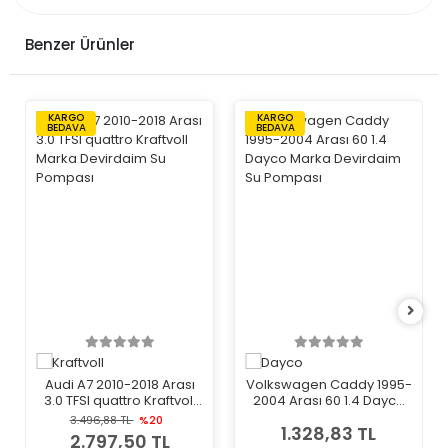
Benzer Ürünler
KARGO
KARGO
BEDAVA
BEDAVA
Audi A7 2010-2018 Arası
Volkswagen Caddy 1995-
3.0 TFSI quattro Kraftvoll
2004 Arası 60 1.4 Dayco
Marka Devirdaim Su
Marka Devirdaim Su
3.496,88 TL
%20
1.328,83 TL
Pompası
Pompası
2.797,50 TL