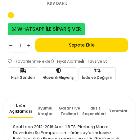
KDV DAHİL
WHATSAPP İLE SİPARİŞ VER
Sepete Ekle
Favorilerime ekle
Fiyat Alarmı
Tavsiye Et
Hızlı Gönderi
Güvenli Alışveriş
İade ve Değişim
Ürün
Uyumlu
Garanti ve
Taksit
Yorumlar
Açıklaması
Araçlar
Teslimat
Seçenekleri
Seat Leon 2012-2016 Arası 1.8 TSI Pierburg Marka
Devirdaim Su Pompası isimli ürün sayfasındasınız.
Baktığınız ürün Pierburg markasına aittir. Güçlü yedek