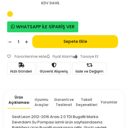
KDV DAHİL
WHATSAPP İLE SİPARİŞ VER
Sepete Ekle
Favorilerime ekle
Fiyat Alarmı
Tavsiye Et
Hızlı Gönderi
Güvenli Alışveriş
İade ve Değişim
Ürün
Uyumlu
Garanti ve
Taksit
Yorumlar
Açıklaması
Araçlar
Teslimat
Seçenekleri
Seat Leon 2012-2016 Arası 2.0 TDI Bugatti Marka
Devirdaim Su Pompası isimli ürün sayfasındasınız.
Baktığınız ürün Bugatti markasına aittir. Güçlü yedek