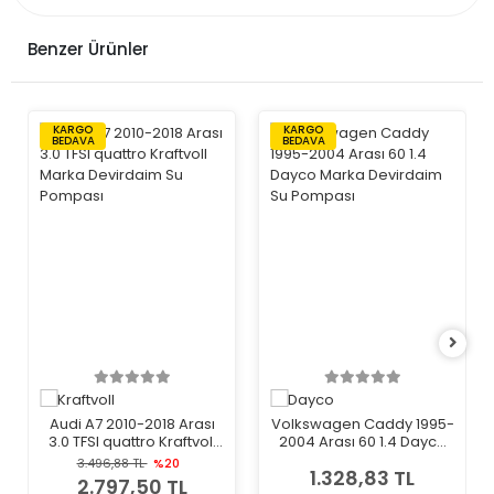
Benzer Ürünler
KARGO
KARGO
BEDAVA
BEDAVA
Audi A7 2010-2018 Arası
Volkswagen Caddy 1995-
3.0 TFSI quattro Kraftvoll
2004 Arası 60 1.4 Dayco
Marka Devirdaim Su
Marka Devirdaim Su
3.496,88 TL
%20
1.328,83 TL
Pompası
Pompası
2.797,50 TL