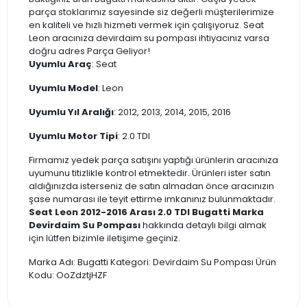
parça stoklarımız sayesinde siz değerli müşterilerimize
en kaliteli ve hızlı hizmeti vermek için çalışıyoruz. Seat
Leon aracınıza devirdaim su pompası ihtiyacınız varsa
doğru adres Parça Geliyor!
Uyumlu Araç
: Seat
Uyumlu Model
: Leon
Uyumlu Yıl Aralığı
: 2012, 2013, 2014, 2015, 2016
Uyumlu Motor Tipi
: 2.0 TDI
Firmamız yedek parça satışını yaptığı ürünlerin aracınıza
uyumunu titizlikle kontrol etmektedir. Ürünleri ister satın
aldığınızda isterseniz de satın almadan önce aracınızın
şase numarası ile teyit ettirme imkanınız bulunmaktadır.
Seat Leon 2012-2016 Arası 2.0 TDI Bugatti Marka
Devirdaim Su Pompası
hakkında detaylı bilgi almak
için lütfen bizimle iletişime geçiniz.
Marka Adı: Bugatti Kategori: Devirdaim Su Pompası Ürün
Kodu: OoZdztjHZF