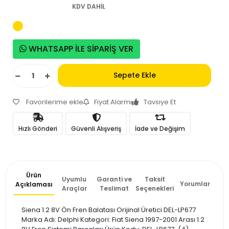
KDV DAHİL
WHATSAPP İLE SİPARİŞ VER
Sepete Ekle
Favorilerime ekle
Fiyat Alarmı
Tavsiye Et
Hızlı Gönderi
Güvenli Alışveriş
İade ve Değişim
Ürün
Uyumlu
Garanti ve
Taksit
Yorumlar
Açıklaması
Araçlar
Teslimat
Seçenekleri
Siena 1.2 8V Ön Fren Balatası Orijinal Üretici DEL-LP677
Marka Adı: Delphi Kategori: Fiat Siena 1997-2001 Arası 1.2