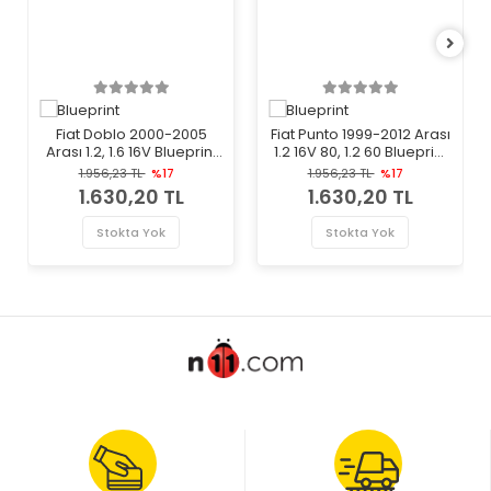
Fiat Doblo 2000-2005
Fiat Punto 1999-2012 Arası
Arası 1.2, 1.6 16V Blueprint
1.2 16V 80, 1.2 60 Blueprint
Marka Debriyaj Alt
Marka Debriyaj Alt
1.956,23 TL
%17
1.956,23 TL
%17
Merkezi
Merkezi
1.630,20 TL
1.630,20 TL
Stokta Yok
Stokta Yok