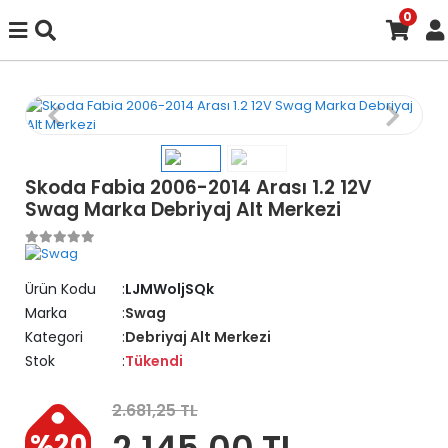
0
Skoda Fabia 2006-2014 Arası 1.2 12V
Swag Marka Debriyaj Alt Merkezi
Ürün Kodu
LJMWoljSQk
Marka
Swag
Kategori
Debriyaj Alt Merkezi
Stok
Tükendi
2.681,25 TL
2.145,00 TL
%20