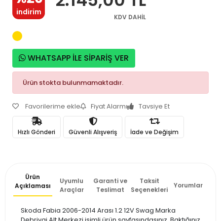
indirim
KDV DAHİL
WHATSAPP İLE SİPARİŞ VER
Ürün stokta bulunmamaktadır.
Favorilerime ekle
Fiyat Alarmı
Tavsiye Et
Hızlı Gönderi
Güvenli Alışveriş
İade ve Değişim
Ürün
Uyumlu
Garanti ve
Taksit
Yorumlar
Açıklaması
Araçlar
Teslimat
Seçenekleri
Skoda Fabia 2006-2014 Arası 1.2 12V Swag Marka
Debriyaj Alt Merkezi isimli ürün sayfasındasınız. Baktığınız