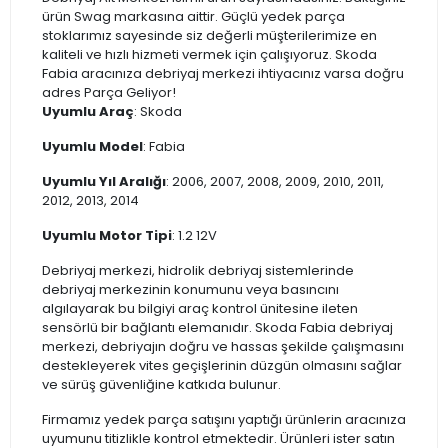
ürün Swag markasına aittir. Güçlü yedek parça
stoklarımız sayesinde siz değerli müşterilerimize en
kaliteli ve hızlı hizmeti vermek için çalışıyoruz. Skoda
Fabia aracınıza debriyaj merkezi ihtiyacınız varsa doğru
adres Parça Geliyor!
Uyumlu Araç
: Skoda
Uyumlu Model
: Fabia
Uyumlu Yıl Aralığı
: 2006, 2007, 2008, 2009, 2010, 2011,
2012, 2013, 2014
Uyumlu Motor Tipi
: 1.2 12V
Debriyaj merkezi, hidrolik debriyaj sistemlerinde
debriyaj merkezinin konumunu veya basıncını
algılayarak bu bilgiyi araç kontrol ünitesine ileten
sensörlü bir bağlantı elemanıdır. Skoda Fabia debriyaj
merkezi, debriyajın doğru ve hassas şekilde çalışmasını
destekleyerek vites geçişlerinin düzgün olmasını sağlar
ve sürüş güvenliğine katkıda bulunur.
Firmamız yedek parça satışını yaptığı ürünlerin aracınıza
uyumunu titizlikle kontrol etmektedir. Ürünleri ister satın