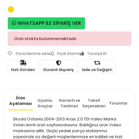
WHATSAPP İLE SİPARİŞ VER
Ürün stokta bulunmamaktadır.
Favorilerime ekle
Fiyat Alarmı
Tavsiye Et
Hızlı Gönderi
Güvenli Alışveriş
İade ve Değişim
Ürün
Uyumlu
Garanti ve
Taksit
Yorumlar
Açıklaması
Araçlar
Teslimat
Seçenekleri
Skoda Octavia 2004-2013 Arası 2.0 TDI Valeo Marka
Volan isimli ürün sayfasındasınız. Baktığınız ürün Valeo
markasına aittir. Güçlü yedek parça stoklarımız
sayesinde siz değerli müşterilerimize en kaliteli ve hızlı