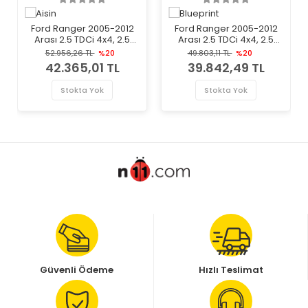
Ford Ranger 2005-2012
Ford Ranger 2005-2012
Arası 2.5 TDCi 4x4, 2.5
Arası 2.5 TDCi 4x4, 2.5
TDdi, 3.0 TDCi 4x4 Aisin
TDdi Blueprint Marka
52.956,26 TL
%20
49.803,11 TL
%20
Marka Volan
Volan
42.365,01 TL
39.842,49 TL
Stokta Yok
Stokta Yok
Güvenli Ödeme
Hızlı Teslimat