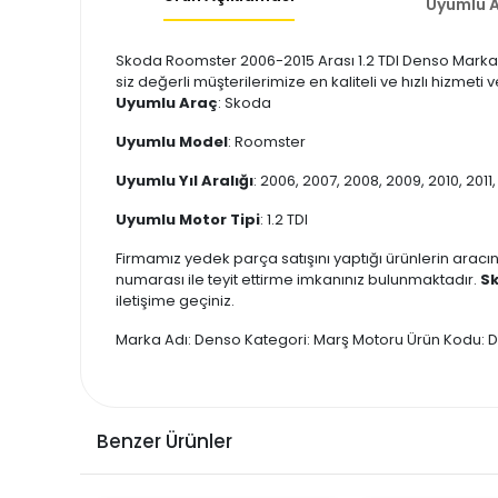
Uyumlu A
Skoda Roomster 2006-2015 Arası 1.2 TDI Denso Marka M
siz değerli müşterilerimize en kaliteli ve hızlı hizme
Uyumlu Araç
: Skoda
Uyumlu Model
: Roomster
Uyumlu Yıl Aralığı
: 2006, 2007, 2008, 2009, 2010, 2011,
Uyumlu Motor Tipi
: 1.2 TDI
Firmamız yedek parça satışını yaptığı ürünlerin aracın
numarası ile teyit ettirme imkanınız bulunmaktadır.
Sk
iletişime geçiniz.
Marka Adı: Denso Kategori: Marş Motoru Ürün Kodu:
Benzer Ürünler