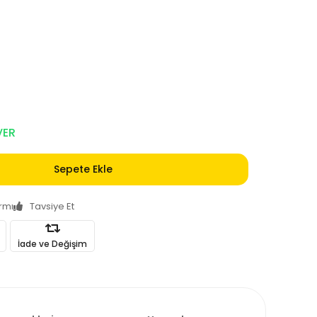
VER
Sepete Ekle
armı
Tavsiye Et
İade ve Değişim