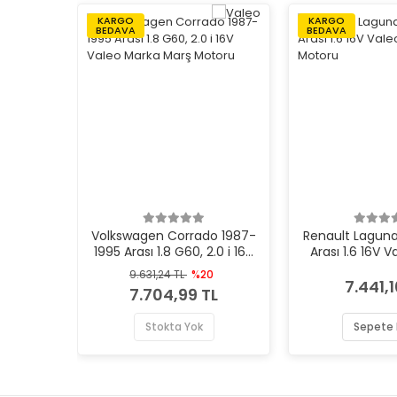
KARGO
KARGO
BEDAVA
BEDAVA
Volkswagen Corrado 1987-
Renault Lagun
1995 Arası 1.8 G60, 2.0 i 16V
Arası 1.6 16V 
Valeo Marka Marş Motoru
Marş Mo
9.631,24 TL
%20
7.441,1
7.704,99 TL
Stokta Yok
Sepete 