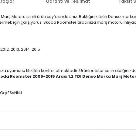
raçlar
Garanti ve Teslimat
Taksit 
arş Motoru isimli ürün sayfasındasınız. Baktığınız ürün Denso markas
ti vermek için çalışıyoruz. Skoda Roomster aracınıza marş motoru ihtiy
 2012, 2013, 2014, 2015
ıza uyumunu titizlikle kontrol etmektedir. Ürünleri ister satın aldığını
oda Roomster 2006-2015 Arası 1.2 TDI Denso Marka Marş Moto
 DGqxESsNNJ