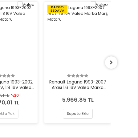
KARGO
KARGO
BEDAVA
BEDAVA
guna 1993-2002
Renault Laguna 1993-2007
Renaul
6V, 1.8 16V Valeo
Arası 1.6 16V Valeo Marka
Arası 
Marş Motoru
Marş Motoru
,51 TL
%20
5.966,85 TL
70,01 TL
okta Yok
Sepete Ekle