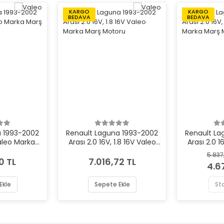
KARGO
KARGO
BEDAVA
BEDAVA
a 1993-2002
Renault Laguna 1993-2002
Renault La
Valeo Marka
Arası 2.0 16V, 1.8 16V Valeo
Arası 2.0 1
toru
Marka Marş Motoru
Marka 
5.837
0 TL
7.016,72 TL
4.6
Ekle
Sepete Ekle
St