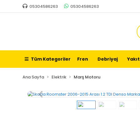
05304586263
05304586263
Tüm Kategoriler
Fren
Debriyaj
Yakıt
Ana Sayfa
Elektrik
Marş Motoru