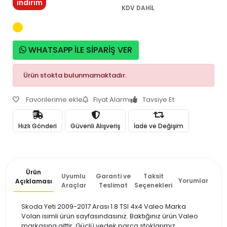
indirim
KDV DAHİL
WHATSAPP İLE SİPARİŞ VER
Ürün stokta bulunmamaktadır.
Favorilerime ekle
Fiyat Alarmı
Tavsiye Et
Hızlı Gönderi
Güvenli Alışveriş
İade ve Değişim
Ürün
Uyumlu
Garanti ve
Taksit
Yorumlar
Açıklaması
Araçlar
Teslimat
Seçenekleri
Skoda Yeti 2009-2017 Arası 1.8 TSI 4x4 Valeo Marka
Volan isimli ürün sayfasındasınız. Baktığınız ürün Valeo
markasına aittir. Güçlü yedek parça stoklarımız