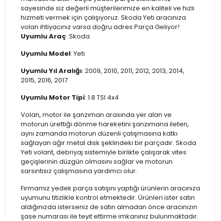
sayesinde siz değerli müşterilerimize en kaliteli ve hızlı
hizmeti vermek için çalışıyoruz. Skoda Yeti aracınıza
volan ihtiyacınız varsa doğru adres Parça Geliyor!
Uyumlu Araç
: Skoda
Uyumlu Model
: Yeti
Uyumlu Yıl Aralığı
: 2009, 2010, 2011, 2012, 2013, 2014,
2015, 2016, 2017
Uyumlu Motor Tipi
: 1.8 TSI 4x4
Volan, motor ile şanzıman arasında yer alan ve
motorun ürettiği dönme hareketini şanzımana ileten,
aynı zamanda motorun düzenli çalışmasına katkı
sağlayan ağır metal disk şeklindeki bir parçadır. Skoda
Yeti volant, debriyaj sistemiyle birlikte çalışarak vites
geçişlerinin düzgün olmasını sağlar ve motorun
sarsıntısız çalışmasına yardımcı olur.
Firmamız yedek parça satışını yaptığı ürünlerin aracınıza
uyumunu titizlikle kontrol etmektedir. Ürünleri ister satın
aldığınızda isterseniz de satın almadan önce aracınızın
şase numarası ile teyit ettirme imkanınız bulunmaktadır.