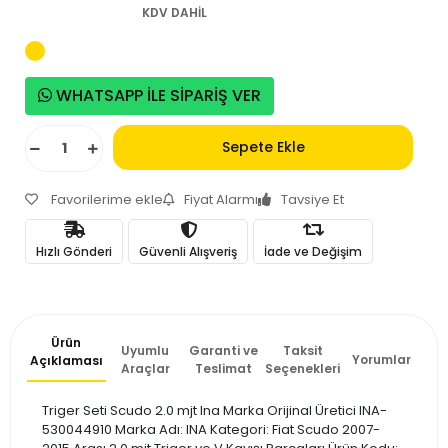
KDV DAHİL
WHATSAPP İLE SİPARİŞ VER
Sepete Ekle
Favorilerime ekle
Fiyat Alarmı
Tavsiye Et
Hızlı Gönderi
Güvenli Alışveriş
İade ve Değişim
Ürün
Uyumlu
Garanti ve
Taksit
Yorumlar
Açıklaması
Araçlar
Teslimat
Seçenekleri
Triger Seti Scudo 2.0 mjt Ina Marka Orijinal Üretici INA-
530044910 Marka Adı: INA Kategori: Fiat Scudo 2007-