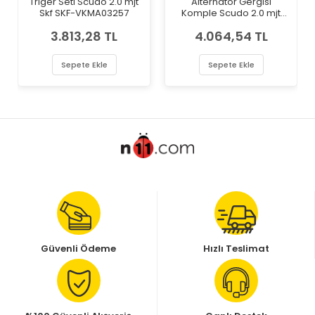
Triger Seti Scudo 2.0 mjt
Alternatör Gergisi
Skf SKF-VKMA03257
Komple Scudo 2.0 mjt
Lancia 1611424380
3.813,28 TL
4.064,54 TL
Sepete Ekle
Sepete Ekle
Güvenli Ödeme
Hızlı Teslimat