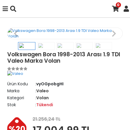
0
Volkswagen Bora 1998-2013 Arası 1.9 TDI
Valeo Marka Volan
Ürün Kodu
vyOGpobgHI
Marka
Valeo
Kategori
Volan
Stok
Tükendi
21.256,24 TL
17.004,99 TL
%20