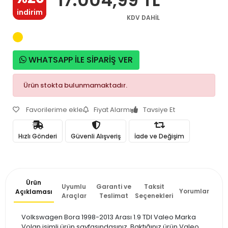
indirim
KDV DAHİL
WHATSAPP İLE SİPARİŞ VER
Ürün stokta bulunmamaktadır.
Favorilerime ekle
Fiyat Alarmı
Tavsiye Et
Hızlı Gönderi
Güvenli Alışveriş
İade ve Değişim
Ürün
Uyumlu
Garanti ve
Taksit
Yorumlar
Açıklaması
Araçlar
Teslimat
Seçenekleri
Volkswagen Bora 1998-2013 Arası 1.9 TDI Valeo Marka
Volan isimli ürün sayfasındasınız. Baktığınız ürün Valeo