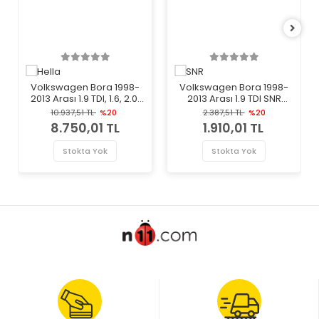
Volkswagen Bora 1998-
Volkswagen Bora 1998-
2013 Arası 1.9 TDI, 1.6, 2.0,
2013 Arası 1.9 TDI SNR
1.9 SDI, 2.3 V5, 1.8, 1.4 16V
Marka Vantilatör Kayış
10.937,51 TL
%20
2.387,51 TL
%20
Sol Hella Marka Far
Gergi Rulmanı
8.750,01 TL
1.910,01 TL
Stokta Yok
Stokta Yok