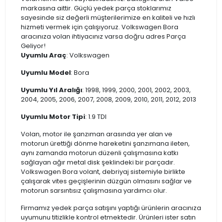
markasına aittir. Güçlü yedek parça stoklarımız
sayesinde siz değerli müşterilerimize en kaliteli ve hızlı
hizmeti vermek için çalışıyoruz. Volkswagen Bora
aracınıza volan ihtiyacınız varsa doğru adres Parça
Geliyor!
Uyumlu Araç
: Volkswagen
Uyumlu Model
: Bora
Uyumlu Yıl Aralığı
: 1998, 1999, 2000, 2001, 2002, 2003,
2004, 2005, 2006, 2007, 2008, 2009, 2010, 2011, 2012, 2013
Uyumlu Motor Tipi
: 1.9 TDI
Volan, motor ile şanzıman arasında yer alan ve
motorun ürettiği dönme hareketini şanzımana ileten,
aynı zamanda motorun düzenli çalışmasına katkı
sağlayan ağır metal disk şeklindeki bir parçadır.
Volkswagen Bora volant, debriyaj sistemiyle birlikte
çalışarak vites geçişlerinin düzgün olmasını sağlar ve
motorun sarsıntısız çalışmasına yardımcı olur.
Firmamız yedek parça satışını yaptığı ürünlerin aracınıza
uyumunu titizlikle kontrol etmektedir. Ürünleri ister satın