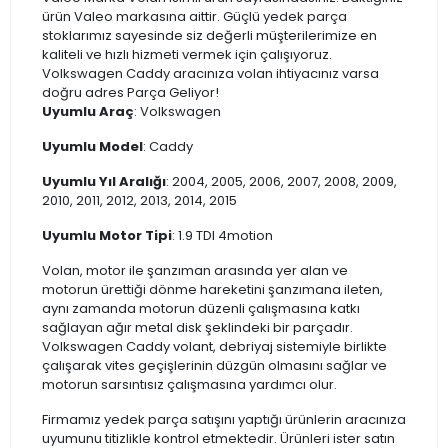
ürün Valeo markasına aittir. Güçlü yedek parça
stoklarımız sayesinde siz değerli müşterilerimize en
kaliteli ve hızlı hizmeti vermek için çalışıyoruz.
Volkswagen Caddy aracınıza volan ihtiyacınız varsa
doğru adres Parça Geliyor!
Uyumlu Araç
: Volkswagen
Uyumlu Model
: Caddy
Uyumlu Yıl Aralığı
: 2004, 2005, 2006, 2007, 2008, 2009,
2010, 2011, 2012, 2013, 2014, 2015
Uyumlu Motor Tipi
: 1.9 TDI 4motion
Volan, motor ile şanzıman arasında yer alan ve
motorun ürettiği dönme hareketini şanzımana ileten,
aynı zamanda motorun düzenli çalışmasına katkı
sağlayan ağır metal disk şeklindeki bir parçadır.
Volkswagen Caddy volant, debriyaj sistemiyle birlikte
çalışarak vites geçişlerinin düzgün olmasını sağlar ve
motorun sarsıntısız çalışmasına yardımcı olur.
Firmamız yedek parça satışını yaptığı ürünlerin aracınıza
uyumunu titizlikle kontrol etmektedir. Ürünleri ister satın