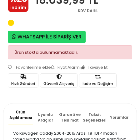
indirim
KDV DAHİL
WHATSAPP İLE SİPARİŞ VER
Ürün stokta bulunmamaktadır.
Favorilerime ekle
Fiyat Alarmı
Tavsiye Et
Hızlı Gönderi
Güvenli Alışveriş
İade ve Değişim
Ürün
Uyumlu
Garanti ve
Taksit
Yorumlar
Açıklaması
Araçlar
Teslimat
Seçenekleri
Volkswagen Caddy 2004-2015 Arası 1.9 TDI 4motion
Valeo Marka Volan isimli ürün sayfasındasınız. Baktığınız