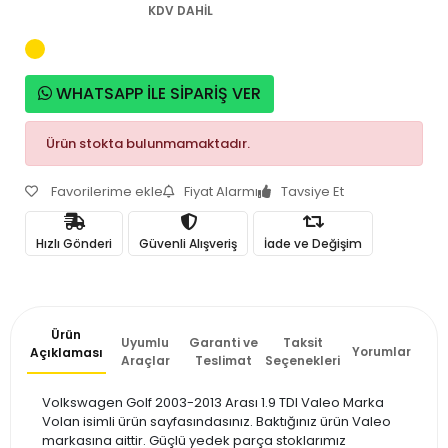
KDV DAHİL
WHATSAPP İLE SİPARİŞ VER
Ürün stokta bulunmamaktadır.
Favorilerime ekle
Fiyat Alarmı
Tavsiye Et
Hızlı Gönderi
Güvenli Alışveriş
İade ve Değişim
Ürün
Uyumlu
Garanti ve
Taksit
Yorumlar
Açıklaması
Araçlar
Teslimat
Seçenekleri
Volkswagen Golf 2003-2013 Arası 1.9 TDI Valeo Marka
Volan isimli ürün sayfasındasınız. Baktığınız ürün Valeo
markasına aittir. Güçlü yedek parça stoklarımız