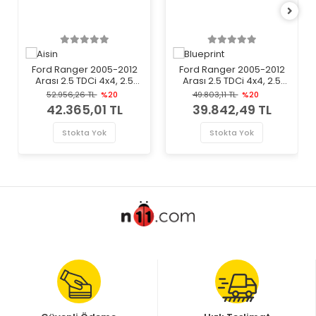
Ford Ranger 2005-2012
Ford Ranger 2005-2012
Arası 2.5 TDCi 4x4, 2.5
Arası 2.5 TDCi 4x4, 2.5
TDdi, 3.0 TDCi 4x4 Aisin
TDdi Blueprint Marka
52.956,26 TL
%20
49.803,11 TL
%20
Marka Volan
Volan
42.365,01 TL
39.842,49 TL
Stokta Yok
Stokta Yok