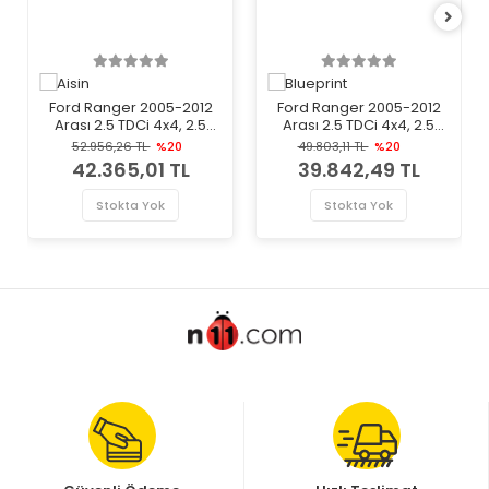
Ford Ranger 2005-2012
Ford Ranger 2005-2012
Arası 2.5 TDCi 4x4, 2.5
Arası 2.5 TDCi 4x4, 2.5
TDdi, 3.0 TDCi 4x4 Aisin
TDdi Blueprint Marka
52.956,26 TL
%20
49.803,11 TL
%20
Marka Volan
Volan
42.365,01 TL
39.842,49 TL
Stokta Yok
Stokta Yok