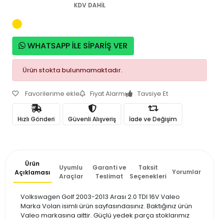
KDV DAHİL
WHATSAPP İLE SİPARİŞ VER
Ürün stokta bulunmamaktadır.
Favorilerime ekle
Fiyat Alarmı
Tavsiye Et
Hızlı Gönderi
Güvenli Alışveriş
İade ve Değişim
Ürün
Uyumlu
Garanti ve
Taksit
Yorumlar
Açıklaması
Araçlar
Teslimat
Seçenekleri
Volkswagen Golf 2003-2013 Arası 2.0 TDI 16V Valeo
Marka Volan isimli ürün sayfasındasınız. Baktığınız ürün
Valeo markasına aittir. Güçlü yedek parça stoklarımız