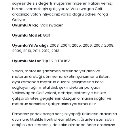
sayesinde siz değerli müşterilerimize en kaliteli ve hızlı
hizmeti vermek için çalışıyoruz. Volkswagen Golf
aracınıza volan ihtiyacınız varsa doğru adres Parça
Geliyor!
Uyumlu Araç
: Volkswagen
Uyumlu Model
: Golf
Uyumlu Yıl Aralığı
: 2003, 2004, 2005, 2006, 2007, 2008,
2009, 2010, 2011, 2012, 2013
Uyumlu Motor Tipi
: 2.0 TDI 16V
Volan, motor ile şanzıman arasında yer alan ve
motorun ürettiği dönme hareketini şanzımana ileten,
aynı zamanda motorun düzenli çalışmasına katkı
sağlayan ağır metal disk şeklindeki bir parçadır.
Volkswagen Golf volant, debriyaj sistemiyle birlikte
çalışarak vites geçişlerinin düzgün olmasını sağlar ve
motorun sarsıntısız çalışmasına yardımcı olur.
Firmamız yedek parça satışını yaptığı ürünlerin aracınıza
uyumunu titizlikle kontrol etmektedir. Ürünleri ister satın
aldığınızda isterseniz de satın almadan önce aracınızın