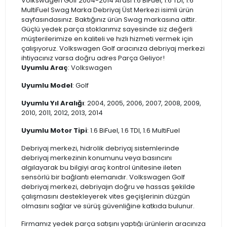
Volkswagen Golf 2004-2014 Arası 1.6 BiFuel, 1.6 TDI, 1.6
MultiFuel Swag Marka Debriyaj Üst Merkezi isimli ürün
sayfasındasınız. Baktığınız ürün Swag markasına aittir.
Güçlü yedek parça stoklarımız sayesinde siz değerli
müşterilerimize en kaliteli ve hızlı hizmeti vermek için
çalışıyoruz. Volkswagen Golf aracınıza debriyaj merkezi
ihtiyacınız varsa doğru adres Parça Geliyor!
Uyumlu Araç
: Volkswagen
Uyumlu Model
: Golf
Uyumlu Yıl Aralığı
: 2004, 2005, 2006, 2007, 2008, 2009,
2010, 2011, 2012, 2013, 2014
Uyumlu Motor Tipi
: 1.6 BiFuel, 1.6 TDI, 1.6 MultiFuel
Debriyaj merkezi, hidrolik debriyaj sistemlerinde
debriyaj merkezinin konumunu veya basıncını
algılayarak bu bilgiyi araç kontrol ünitesine ileten
sensörlü bir bağlantı elemanıdır. Volkswagen Golf
debriyaj merkezi, debriyajın doğru ve hassas şekilde
çalışmasını destekleyerek vites geçişlerinin düzgün
olmasını sağlar ve sürüş güvenliğine katkıda bulunur.
Firmamız yedek parça satışını yaptığı ürünlerin aracınıza