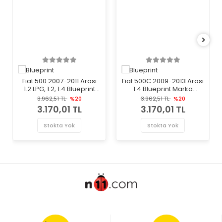
Fiat 500 2007-2011 Arası
Fiat 500C 2009-2013 Arası
1.2 LPG, 1.2, 1.4 Blueprint
1.4 Blueprint Marka
Marka Debriyaj Üst
Debriyaj Üst Merkezi
3.962,51 TL
%20
3.962,51 TL
%20
Merkezi
3.170,01 TL
3.170,01 TL
Stokta Yok
Stokta Yok