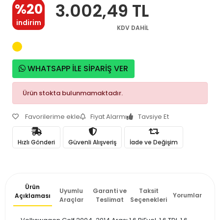
3.002,49 TL
%20
indirim
KDV DAHİL
WHATSAPP İLE SİPARİŞ VER
Ürün stokta bulunmamaktadır.
Favorilerime ekle
Fiyat Alarmı
Tavsiye Et
Hızlı Gönderi
Güvenli Alışveriş
İade ve Değişim
Ürün
Uyumlu
Garanti ve
Taksit
Yorumlar
Açıklaması
Araçlar
Teslimat
Seçenekleri