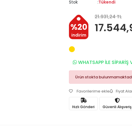
Stok
Tükendi
21.931,24 TL
17.544,
%20
indirim
WHATSAPP İLE SİPARİŞ 
Ürün stokta bulunmamaktadı
Favorilerime ekle
Fiyat Al
Hızlı Gönderi
Güvenli Alışveriş