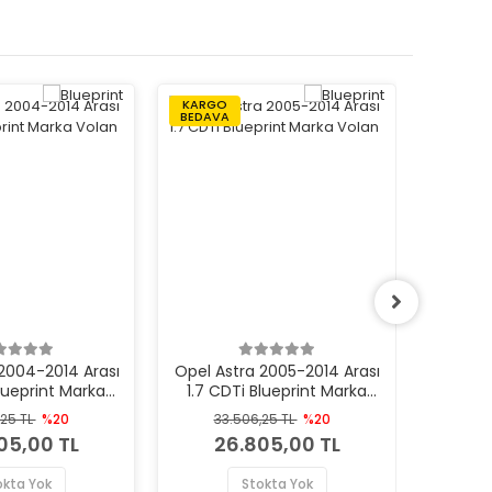
KARGO
KARGO
BEDAVA
BEDAVA
2004-2014 Arası
Opel Astra 2005-2014 Arası
Opel Co
Blueprint Marka
1.7 CDTi Blueprint Marka
1.7 CDT
Volan
Volan
,25 TL
%20
33.506,25 TL
%20
33
05,00 TL
26.805,00 TL
2
okta Yok
Stokta Yok