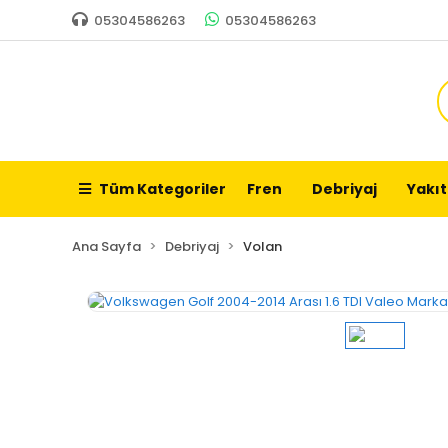
05304586263
05304586263
Tüm Kategoriler
Fren
Debriyaj
Yakıt
Ana Sayfa
Debriyaj
Volan