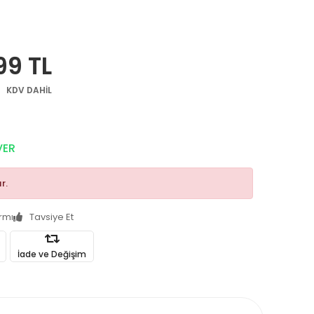
99 TL
KDV DAHİL
VER
r.
armı
Tavsiye Et
İade ve Değişim