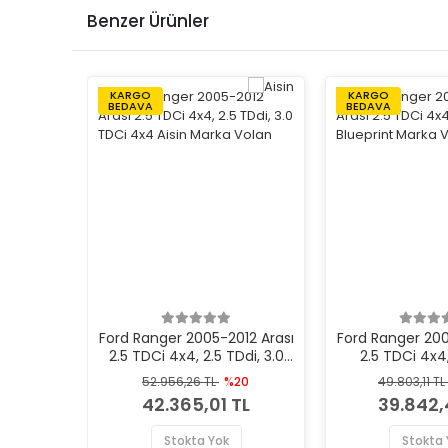
Benzer Ürünler
KARGO
KARGO
BEDAVA
BEDAVA
Ford Ranger 2005-2012 Arası
Ford Ranger 200
2.5 TDCi 4x4, 2.5 TDdi, 3.0
2.5 TDCi 4x4,
TDCi 4x4 Aisin Marka Volan
Blueprint Ma
52.956,26 TL
%20
49.803,11 TL
42.365,01 TL
39.842,
Stokta Yok
Stokta 