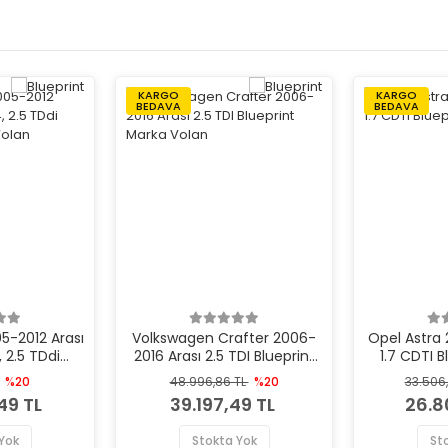
KARGO
KARGO
BEDAVA
BEDAVA
5-2012 Arası
Volkswagen Crafter 2006-
Opel Astra 
 2.5 TDdi
2016 Arası 2.5 TDI Blueprint
1.7 CDTI 
rka Volan
Marka Volan
%20
48.996,86 TL
%20
33.506
49 TL
39.197,49 TL
26.8
Yok
Stokta Yok
St