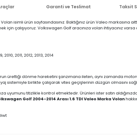
raçlar
Garanti ve Teslimat
Taksit 
olan isimli ürün sayfasındasınız. Baktığınız ürün Valeo markasına aitt
ermek için çalışıyoruz. Volkswagen Golf aracınıza volan ihtiyacınız vars
, 2010, 2011, 2012, 2013, 2014
run ürettiği dönme hareketini şanzımana ileten, aynı zamanda motoru
yaj sistemiyle birlikte çalışarak vites geçişlerinin düzgün olmasını sağ
ıza uyumunu titizlikle kontrol etmektedir. Ürünleri ister satın aldığını
lkswagen Golf 2004-2014 Arası 1.6 TDI Valeo Marka Volan
hakkın
Uiwt