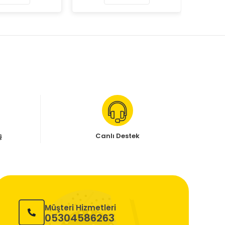
ş
Canlı Destek
Müşteri Hizmetleri
05304586263