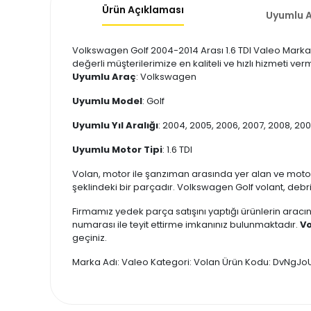
Ürün Açıklaması
Uyumlu A
Volkswagen Golf 2004-2014 Arası 1.6 TDI Valeo Marka V
değerli müşterilerimize en kaliteli ve hızlı hizmeti v
Uyumlu Araç
: Volkswagen
Uyumlu Model
: Golf
Uyumlu Yıl Aralığı
: 2004, 2005, 2006, 2007, 2008, 2009
Uyumlu Motor Tipi
: 1.6 TDI
Volan, motor ile şanzıman arasında yer alan ve moto
şeklindeki bir parçadır. Volkswagen Golf volant, debri
Firmamız yedek parça satışını yaptığı ürünlerin aracın
numarası ile teyit ettirme imkanınız bulunmaktadır.
Vo
geçiniz.
Marka Adı: Valeo Kategori: Volan Ürün Kodu: DvNgJo