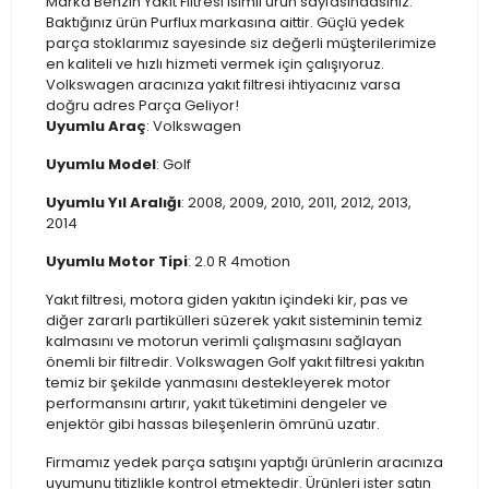
Marka Benzin Yakıt Filtresi isimli ürün sayfasındasınız.
Baktığınız ürün Purflux markasına aittir. Güçlü yedek
parça stoklarımız sayesinde siz değerli müşterilerimize
en kaliteli ve hızlı hizmeti vermek için çalışıyoruz.
Volkswagen aracınıza yakıt filtresi ihtiyacınız varsa
doğru adres Parça Geliyor!
Uyumlu Araç
: Volkswagen
Uyumlu Model
: Golf
Uyumlu Yıl Aralığı
: 2008, 2009, 2010, 2011, 2012, 2013,
2014
Uyumlu Motor Tipi
: 2.0 R 4motion
Yakıt filtresi, motora giden yakıtın içindeki kir, pas ve
diğer zararlı partikülleri süzerek yakıt sisteminin temiz
kalmasını ve motorun verimli çalışmasını sağlayan
önemli bir filtredir. Volkswagen Golf yakıt filtresi yakıtın
temiz bir şekilde yanmasını destekleyerek motor
performansını artırır, yakıt tüketimini dengeler ve
enjektör gibi hassas bileşenlerin ömrünü uzatır.
Firmamız yedek parça satışını yaptığı ürünlerin aracınıza
uyumunu titizlikle kontrol etmektedir. Ürünleri ister satın