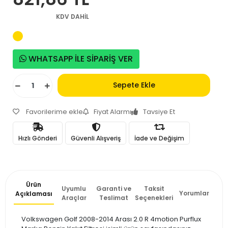
KDV DAHİL
WHATSAPP İLE SİPARİŞ VER
Sepete Ekle
Favorilerime ekle
Fiyat Alarmı
Tavsiye Et
Hızlı Gönderi
Güvenli Alışveriş
İade ve Değişim
Ürün
Uyumlu
Garanti ve
Taksit
Yorumlar
Açıklaması
Araçlar
Teslimat
Seçenekleri
Volkswagen Golf 2008-2014 Arası 2.0 R 4motion Purflux