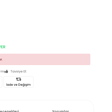
VER
r.
armı
Tavsiye Et
İade ve Değişim
Seçenekleri
Yorumlar