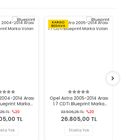
KARGO
KARGO
BEDAVA
BEDAVA
2004-2014 Arası
Opel Astra 2005-2014 Arası
Opel Co
Blueprint Marka
1.7 CDTi Blueprint Marka
1.7 CDT
Volan
Volan
,25 TL
%20
33.506,25 TL
%20
33
05,00 TL
26.805,00 TL
2
okta Yok
Stokta Yok