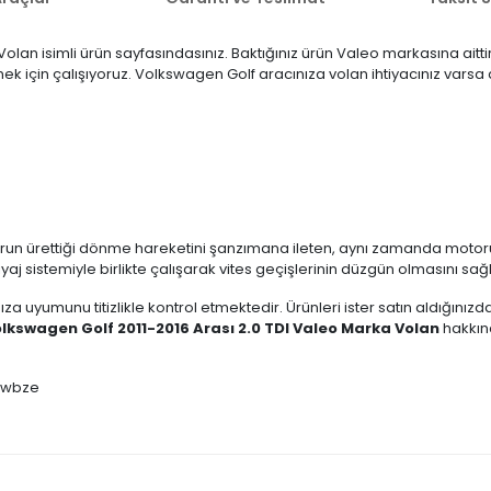
olan isimli ürün sayfasındasınız. Baktığınız ürün Valeo markasına aitt
ermek için çalışıyoruz. Volkswagen Golf aracınıza volan ihtiyacınız vars
run ürettiği dönme hareketini şanzımana ileten, aynı zamanda motoru
yaj sistemiyle birlikte çalışarak vites geçişlerinin düzgün olmasını sağ
ıza uyumunu titizlikle kontrol etmektedir. Ürünleri ister satın aldığını
lkswagen Golf 2011-2016 Arası 2.0 TDI Valeo Marka Volan
hakkınd
zWwbze