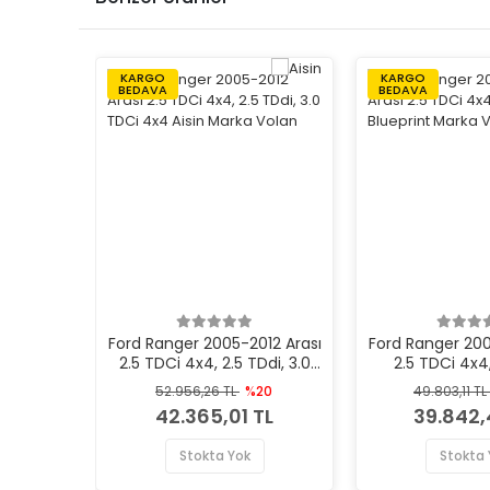
KARGO
KARGO
BEDAVA
BEDAVA
Ford Ranger 2005-2012 Arası
Ford Ranger 200
2.5 TDCi 4x4, 2.5 TDdi, 3.0
2.5 TDCi 4x4,
TDCi 4x4 Aisin Marka Volan
Blueprint Ma
52.956,26 TL
%20
49.803,11 TL
42.365,01 TL
39.842,
Stokta Yok
Stokta 