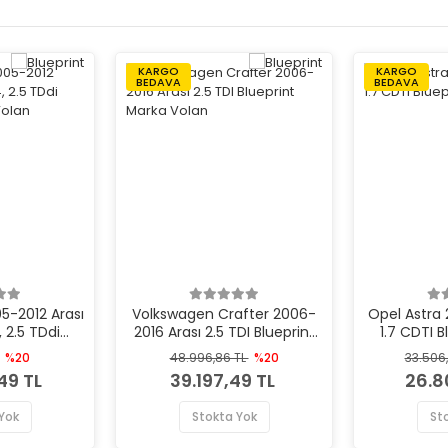
KARGO
KARGO
BEDAVA
BEDAVA
5-2012 Arası
Volkswagen Crafter 2006-
Opel Astra 
 2.5 TDdi
2016 Arası 2.5 TDI Blueprint
1.7 CDTI 
rka Volan
Marka Volan
%20
48.996,86 TL
%20
33.506
49 TL
39.197,49 TL
26.8
Yok
Stokta Yok
St