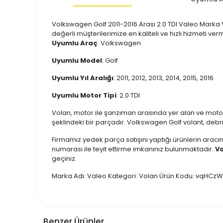
Volkswagen Golf 2011-2016 Arası 2.0 TDI Valeo Marka V
değerli müşterilerimize en kaliteli ve hızlı hizmeti v
Uyumlu Araç
: Volkswagen
Uyumlu Model
: Golf
Uyumlu Yıl Aralığı
: 2011, 2012, 2013, 2014, 2015, 2016
Uyumlu Motor Tipi
: 2.0 TDI
Volan, motor ile şanzıman arasında yer alan ve moto
şeklindeki bir parçadır. Volkswagen Golf volant, debri
Firmamız yedek parça satışını yaptığı ürünlerin aracın
numarası ile teyit ettirme imkanınız bulunmaktadır.
Vo
geçiniz.
Marka Adı: Valeo Kategori: Volan Ürün Kodu: vqHC
Benzer Ürünler