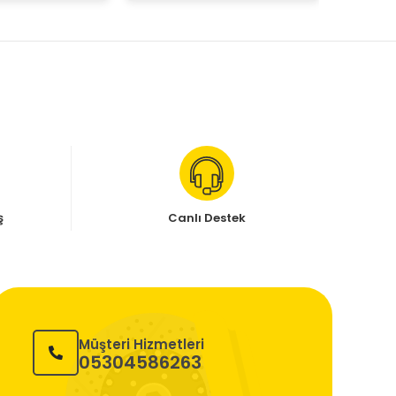
ş
Canlı Destek
Müşteri Hizmetleri
05304586263