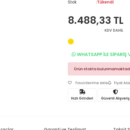
Stok
Tükendi
8.488,33 TL
KDV DAHİL
WHATSAPP İLE SİPARİŞ 
Ürün stokta bulunmamaktadı
Favorilerime ekle
Fiyat Al
Hızlı Gönderi
Güvenli Alışveriş
raçlar
Garanti ve Teslimat
Taksit 