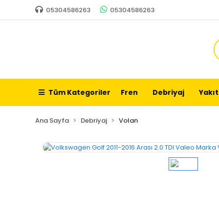
05304586263
05304586263
Tüm Kategoriler
Fren
Debriyaj
Yakıt
Ana Sayfa
Debriyaj
Volan