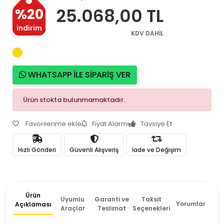
25.068,00 TL
%20
indirim
KDV DAHİL
WHATSAPP İLE SİPARİŞ VER
Ürün stokta bulunmamaktadır.
Favorilerime ekle
Fiyat Alarmı
Tavsiye Et
Hızlı Gönderi
Güvenli Alışveriş
İade ve Değişim
Ürün
Uyumlu
Garanti ve
Taksit
Yorumlar
Açıklaması
Araçlar
Teslimat
Seçenekleri