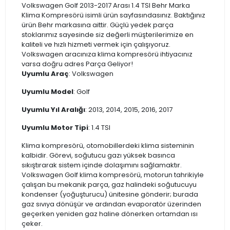
Volkswagen Golf 2013-2017 Arası 1.4 TSI Behr Marka
Klima Kompresörü isimli ürün sayfasındasınız. Baktığınız
ürün Behr markasına aittir. Güçlü yedek parça
stoklarımız sayesinde siz değerli müşterilerimize en
kaliteli ve hızlı hizmeti vermek için çalışıyoruz.
Volkswagen aracınıza klima kompresörü ihtiyacınız
varsa doğru adres Parça Geliyor!
Uyumlu Araç
: Volkswagen
Uyumlu Model
: Golf
Uyumlu Yıl Aralığı
: 2013, 2014, 2015, 2016, 2017
Uyumlu Motor Tipi
: 1.4 TSI
Klima kompresörü, otomobillerdeki klima sisteminin
kalbidir. Görevi, soğutucu gazı yüksek basınca
sıkıştırarak sistem içinde dolaşımını sağlamaktır.
Volkswagen Golf klima kompresörü, motorun tahrikiyle
çalışan bu mekanik parça, gaz halindeki soğutucuyu
kondenser (yoğuşturucu) ünitesine gönderir; burada
gaz sıvıya dönüşür ve ardından evaporatör üzerinden
geçerken yeniden gaz haline dönerken ortamdan ısı
çeker.