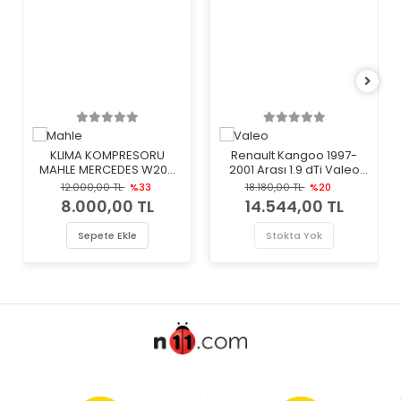
KLIMA KOMPRESORU
Renault Kangoo 1997-
MAHLE MERCEDES W203
2001 Arası 1.9 dTi Valeo
CL203 C209 C219 W211
Marka Klima Kompresörü
12.000,00 TL
%33
18.180,00 TL
%20
W220 W639 B906
8.000,00 TL
14.544,00 TL
Sepete Ekle
Stokta Yok