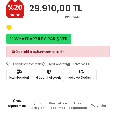
29.910,00 TL
%20
indirim
KDV DAHİL
WHATSAPP İLE SİPARİŞ VER
Ürün stokta bulunmamaktadır.
Favorilerime ekle
Fiyat Alarmı
Tavsiye Et
Hızlı Gönderi
Güvenli Alışveriş
İade ve Değişim
Ürün
Uyumlu
Garanti ve
Taksit
Yorumlar
Açıklaması
Araçlar
Teslimat
Seçenekleri