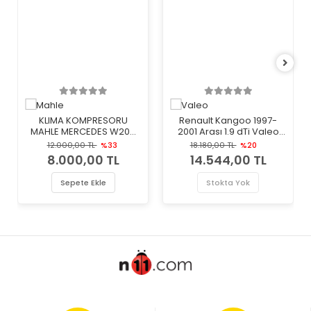
KLIMA KOMPRESORU
Renault Kangoo 1997-
MAHLE MERCEDES W203
2001 Arası 1.9 dTi Valeo
CL203 C209 C219 W211
Marka Klima Kompresörü
12.000,00 TL
%33
18.180,00 TL
%20
W220 W639 B906
8.000,00 TL
14.544,00 TL
Sepete Ekle
Stokta Yok