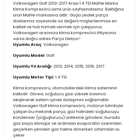
Volkswagen Golf 2013-2017 Arası 1.4 TSI Mahle Marka
Klima Kompresörü isimli ürün sayfasındasınız. Baktığınız
ürün Mahle markasına aittir. Güçlü yedek parça
stoklarımız sayesinde siz değerli müşterilerimize en
kaliteli ve hızlı hizmeti vermek için çalışıyoruz.
Volkswagen aracınıza klima kompresörü ihtiyacınız
varsa doğru adres Parça Geliyor!
Uyumlu Araç
: Volkswagen
Uyumlu Model
: Golf
Uyumlu Yıl Aralığı
: 2013, 2014, 2015, 2016, 2017
Uyumlu Motor Tipi
: 1.4 TSI
Klima kompresörü, otomobillerdeki klima sisteminin
kalbidir. Görevi, soğutucu gazı yüksek basınca
sıkıştırarak sistem içinde dolaşımını sağlamaktır.
Volkswagen Golf klima kompresörü, motorun tahrikiyle
çalışan bu mekanik parça, gaz halindeki soğutucuyu
kondenser (yoğuşturucu) ünitesine gönderir; burada
gaz sıvıya dönüşür ve ardından evaporatör üzerinden
geçerken yeniden gaz haline dönerken ortamdan ısı
çeker.