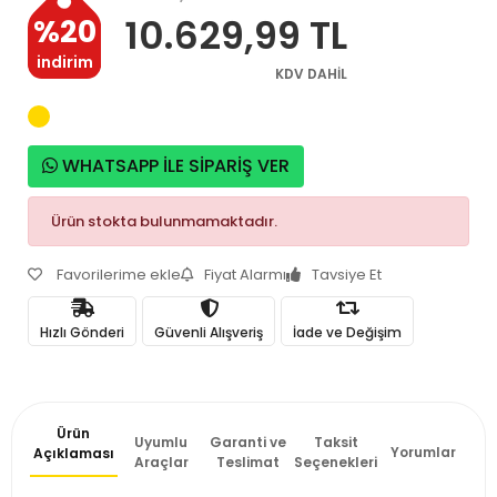
10.629,99 TL
%20
indirim
KDV DAHİL
WHATSAPP İLE SİPARİŞ VER
Ürün stokta bulunmamaktadır.
Favorilerime ekle
Fiyat Alarmı
Tavsiye Et
Hızlı Gönderi
Güvenli Alışveriş
İade ve Değişim
Ürün
Uyumlu
Garanti ve
Taksit
Yorumlar
Açıklaması
Araçlar
Teslimat
Seçenekleri