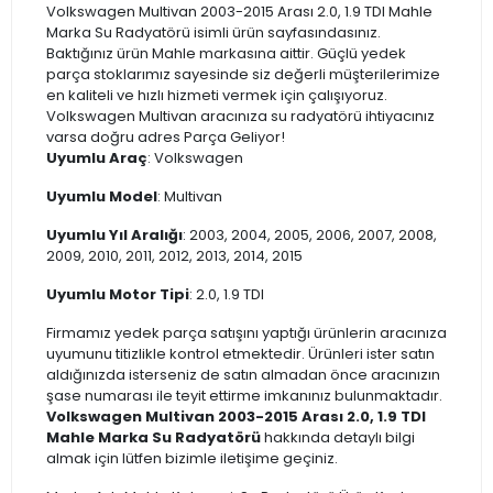
Volkswagen Multivan 2003-2015 Arası 2.0, 1.9 TDI Mahle
Marka Su Radyatörü isimli ürün sayfasındasınız.
Baktığınız ürün Mahle markasına aittir. Güçlü yedek
parça stoklarımız sayesinde siz değerli müşterilerimize
en kaliteli ve hızlı hizmeti vermek için çalışıyoruz.
Volkswagen Multivan aracınıza su radyatörü ihtiyacınız
varsa doğru adres Parça Geliyor!
Uyumlu Araç
: Volkswagen
Uyumlu Model
: Multivan
Uyumlu Yıl Aralığı
: 2003, 2004, 2005, 2006, 2007, 2008,
2009, 2010, 2011, 2012, 2013, 2014, 2015
Uyumlu Motor Tipi
: 2.0, 1.9 TDI
Firmamız yedek parça satışını yaptığı ürünlerin aracınıza
uyumunu titizlikle kontrol etmektedir. Ürünleri ister satın
aldığınızda isterseniz de satın almadan önce aracınızın
şase numarası ile teyit ettirme imkanınız bulunmaktadır.
Volkswagen Multivan 2003-2015 Arası 2.0, 1.9 TDI
Mahle Marka Su Radyatörü
hakkında detaylı bilgi
almak için lütfen bizimle iletişime geçiniz.