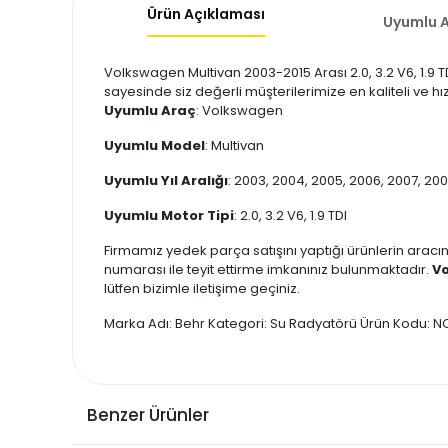
Ürün Açıklaması
Uyumlu A
Volkswagen Multivan 2003-2015 Arası 2.0, 3.2 V6, 1.9 T
sayesinde siz değerli müşterilerimize en kaliteli ve h
Uyumlu Araç
: Volkswagen
Uyumlu Model
: Multivan
Uyumlu Yıl Aralığı
: 2003, 2004, 2005, 2006, 2007, 2008
Uyumlu Motor Tipi
: 2.0, 3.2 V6, 1.9 TDI
Firmamız yedek parça satışını yaptığı ürünlerin aracın
numarası ile teyit ettirme imkanınız bulunmaktadır.
Vo
lütfen bizimle iletişime geçiniz.
Marka Adı: Behr Kategori: Su Radyatörü Ürün Kodu: 
Benzer Ürünler