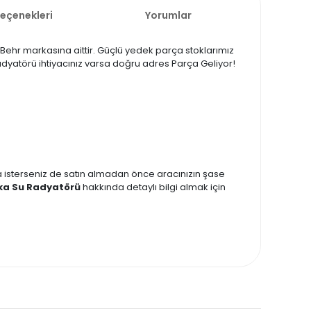
Seçenekleri
Yorumlar
n Behr markasına aittir. Güçlü yedek parça stoklarımız
radyatörü ihtiyacınız varsa doğru adres Parça Geliyor!
zda isterseniz de satın almadan önce aracınızın şase
rka Su Radyatörü
hakkında detaylı bilgi almak için