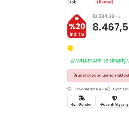
Stok
Tükendi
10.584,38 TL
8.467,5
%20
indirim
WHATSAPP İLE SİPARİŞ 
Ürün stokta bulunmamaktadı
Favorilerime ekle
Fiyat Al
Hızlı Gönderi
Güvenli Alışveriş