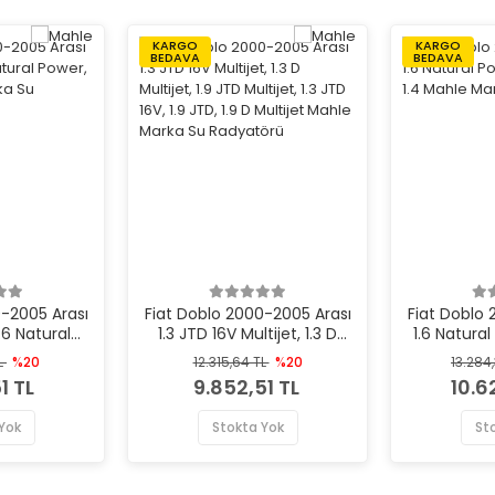
KARGO
KARGO
BEDAVA
BEDAVA
0-2005 Arası
Fiat Doblo 2000-2005 Arası
Fiat Doblo 
 1.6 Natural
1.3 JTD 16V Multijet, 1.3 D
1.6 Natural 
 Mahle Marka
Multijet, 1.9 JTD Multijet, 1.3
16V, 1.4 
L
%20
12.315,64 TL
%20
13.284
atörü
JTD 16V, 1.9 JTD, 1.9 D
Ra
1 TL
9.852,51 TL
10.6
Multijet Mahle Marka Su
Radyatörü
Yok
Stokta Yok
St