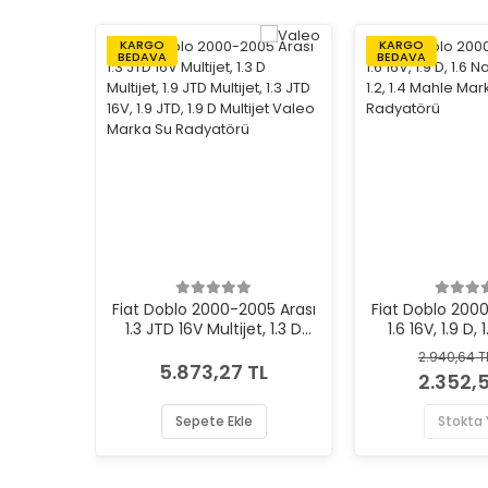
KARGO
KARGO
BEDAVA
BEDAVA
Fiat Doblo 2000-2005 Arası
Fiat Doblo 200
1.3 JTD 16V Multijet, 1.3 D
1.6 16V, 1.9 D,
Multijet, 1.9 JTD Multijet, 1.3
Power, 1.2, 1.4
2.940,64 T
JTD 16V, 1.9 JTD, 1.9 D
Su Rady
5.873,27 TL
2.352,5
Multijet Valeo Marka Su
Radyatörü
Sepete Ekle
Stokta 