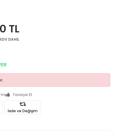
0 TL
KDV DAHİL
VER
r.
armı
Tavsiye Et
İade ve Değişim