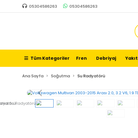
05304586263
05304586263
Tüm Kategoriler
Fren
Debriyaj
Yakıt
Ana Sayfa
Soğutma
Su Radyatörü