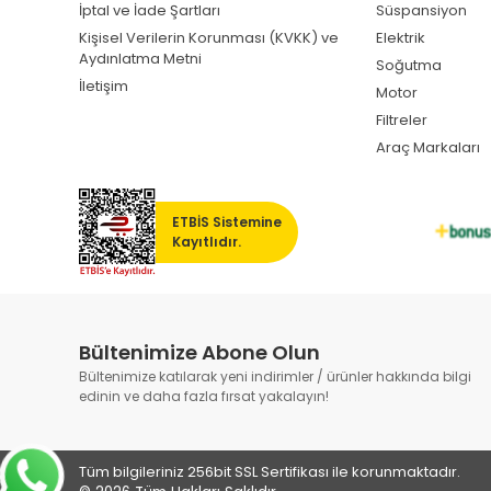
İptal ve İade Şartları
Süspansiyon
Kişisel Verilerin Korunması (KVKK) ve
Elektrik
Aydınlatma Metni
Soğutma
İletişim
Motor
Filtreler
Araç Markaları
ETBİS Sistemine
Kayıtlıdır.
Bültenimize Abone Olun
Bültenimize katılarak yeni indirimler / ürünler hakkında bilgi
edinin ve daha fazla fırsat yakalayın!
Tüm bilgileriniz 256bit SSL Sertifikası ile korunmaktadır.