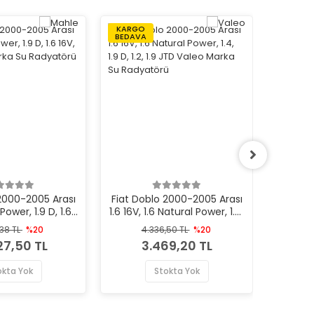
KARGO
KARGO
BEDAVA
BEDAVA
2000-2005 Arası
Fiat Doblo 2000-2005 Arası
Fiat Do
Power, 1.9 D, 1.6
1.6 16V, 1.6 Natural Power, 1.4,
1.6 Nat
Mahle Marka Su
1.9 D, 1.2, 1.9 JTD Valeo Marka
16V,
,38 TL
%20
4.336,50 TL
%20
2
dyatörü
Su Radyatörü
27,50 TL
3.469,20 TL
okta Yok
Stokta Yok