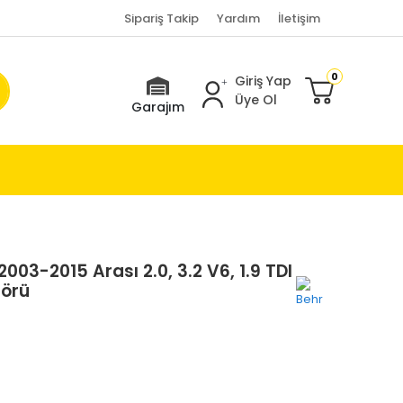
Sipariş Takip
Yardım
İletişim
0
Giriş Yap
Üye Ol
Garajım
03-2015 Arası 2.0, 3.2 V6, 1.9 TDI
törü