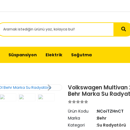
Süspansiyon
Elektrik
Soğutma
Volkswagen Multivan 20
Behr Marka Su Radya
Ürün Kodu
NCoiTZHnCT
Marka
Behr
Kategori
Su Radyatörü