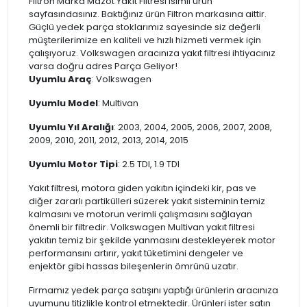
Filtron Marka Mazot Yakıt Filtresi isimli ürün
sayfasındasınız. Baktığınız ürün Filtron markasına aittir.
Güçlü yedek parça stoklarımız sayesinde siz değerli
müşterilerimize en kaliteli ve hızlı hizmeti vermek için
çalışıyoruz. Volkswagen aracınıza yakıt filtresi ihtiyacınız
varsa doğru adres Parça Geliyor!
Uyumlu Araç
: Volkswagen
Uyumlu Model
: Multivan
Uyumlu Yıl Aralığı
: 2003, 2004, 2005, 2006, 2007, 2008,
2009, 2010, 2011, 2012, 2013, 2014, 2015
Uyumlu Motor Tipi
: 2.5 TDI, 1.9 TDI
Yakıt filtresi, motora giden yakıtın içindeki kir, pas ve
diğer zararlı partikülleri süzerek yakıt sisteminin temiz
kalmasını ve motorun verimli çalışmasını sağlayan
önemli bir filtredir. Volkswagen Multivan yakıt filtresi
yakıtın temiz bir şekilde yanmasını destekleyerek motor
performansını artırır, yakıt tüketimini dengeler ve
enjektör gibi hassas bileşenlerin ömrünü uzatır.
Firmamız yedek parça satışını yaptığı ürünlerin aracınıza
uyumunu titizlikle kontrol etmektedir. Ürünleri ister satın