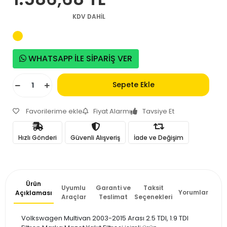
KDV DAHİL
WHATSAPP İLE SİPARİŞ VER
Sepete Ekle
Favorilerime ekle
Fiyat Alarmı
Tavsiye Et
Hızlı Gönderi
Güvenli Alışveriş
İade ve Değişim
Ürün
Uyumlu
Garanti ve
Taksit
Yorumlar
Açıklaması
Araçlar
Teslimat
Seçenekleri
Volkswagen Multivan 2003-2015 Arası 2.5 TDI, 1.9 TDI