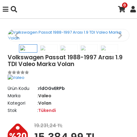
0
Volkswagen Passat 1988-1997 Arası 1.9
TDI Valeo Marka Volan
Ürün Kodu
rldOGvERPb
Marka
Valeo
Kategori
Volan
Stok
Tükendi
19.231,24 TL
15.384,99 TL
%20