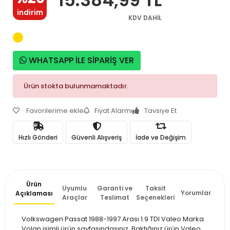
indirim
KDV DAHİL
WHATSAPP İLE SİPARİŞ VER
Ürün stokta bulunmamaktadır.
Favorilerime ekle
Fiyat Alarmı
Tavsiye Et
Hızlı Gönderi
Güvenli Alışveriş
İade ve Değişim
Ürün
Uyumlu
Garanti ve
Taksit
Yorumlar
Açıklaması
Araçlar
Teslimat
Seçenekleri
Volkswagen Passat 1988-1997 Arası 1.9 TDI Valeo Marka
Volan isimli ürün sayfasındasınız. Baktığınız ürün Valeo