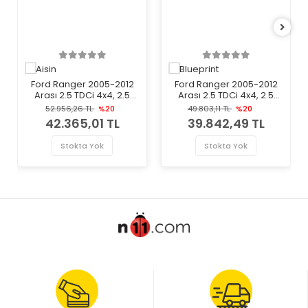
Ford Ranger 2005-2012
Ford Ranger 2005-2012
Arası 2.5 TDCi 4x4, 2.5
Arası 2.5 TDCi 4x4, 2.5
TDdi, 3.0 TDCi 4x4 Aisin
TDdi Blueprint Marka
52.956,26 TL
%20
49.803,11 TL
%20
Marka Volan
Volan
42.365,01 TL
39.842,49 TL
Stokta Yok
Stokta Yok