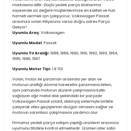
markasına aittir. Güçlü yedek parça stoklarımız
sayesinde siz değerli müşterilerimize en kaliteli ve hızlı
hizmeti vermek için çalışıyoruz. Volkswagen Passat
aracınıza volan ihtiyacınız varsa doğru adres Parça
Geliyor!
Uyumlu Araç
: Volkswagen
Uyumlu Model
: Passat
Uyumlu Yıl Aralığı
: 1988, 1989, 1990, 1991, 1992, 1993, 1994,
1995, 1996, 1997
Uyumlu Motor Tipi
: 1.9 TDI
Volan, motor ile şanzıman arasında yer alan ve
motorun ürettiği dönme hareketini şanzımana ileten,
aynı zamanda motorun düzenli çalışmasına katkı
sağlayan ağır metal disk şeklindeki bir parçadır.
Volkswagen Passat volant, debriyaj sistemiyle birlikte
çalışarak vites geçişlerinin düzgün olmasını sağlar ve
motorun sarsıntısız çalışmasına yardımcı olur.
Firmamız yedek parça satışını yaptığı ürünlerin aracınıza
uyumunu titizlikle kontrol etmektedir. Ürünleri ister satın