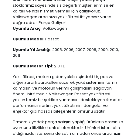
stoklarımız sayesinde siz değerli müşterilerimize en
kaliteli ve hızlı hizmeti vermek için çalışıyoruz.
Volkswagen aracınıza yakıt filtresi ihtiyacınız varsa
doğru adres Parça Geliyor!
Uyumlu Araç
: Volkswagen
Uyumlu Model
: Passat
Uyumlu Yıl Aralığı
: 2005, 2006, 2007, 2008, 2009, 2010,
2011
Uyumlu Motor Tipi
: 2.0 TDI
Yakıt filtresi, motora giden yakıtın içindeki kir, pas ve
diğer zararlı partikülleri süzerek yakıt sisteminin temiz
kalmasını ve motorun verimli çalışmasını sağlayan
önemli bir filtredir. Volkswagen Passat yakıt filtresi
yakıtın temiz bir şekilde yanmasını destekleyerek motor
performansını artırır, yakıt tüketimini dengeler ve
enjektör gibi hassas bileşenlerin ömrünü uzatır.
Firmamız yedek parça satışını yaptığı ürünlerin aracınıza
uyumunu titizlikle kontrol etmektedir. Ürünleri ister satın
aldığınızda isterseniz de satın almadan önce aracınızın