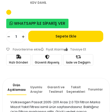
KDV DAHİL
WHATSAPP İLE SİPARİŞ VER
Sepete Ekle
Favorilerime ekle
Fiyat Alarmı
Tavsiye Et
Hızlı Gönderi
Güvenli Alışveriş
İade ve Değişim
Ürün
Uyumlu
Garanti ve
Taksit
Yorumlar
Açıklaması
Araçlar
Teslimat
Seçenekleri
Volkswagen Passat 2005-2011 Arası 2.0 TDI Filtron Marka
Mazot Yakıt Filtresi isimli ürün sayfasındasınız. Baktığınız
ürün Filtron markasına aittir. Güçlü yedek parça