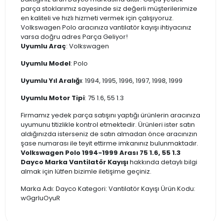
parça stoklarımız sayesinde siz değerli müşterilerimize
en kaliteli ve hızlı hizmeti vermek için çalışıyoruz.
Volkswagen Polo aracınıza vantilatör kayışı ihtiyacınız
varsa doğru adres Parça Geliyor!
Uyumlu Araç
: Volkswagen
Uyumlu Model
: Polo
Uyumlu Yıl Aralığı
: 1994, 1995, 1996, 1997, 1998, 1999
Uyumlu Motor Tipi
: 75 1.6, 55 1.3
Firmamız yedek parça satışını yaptığı ürünlerin aracınıza
uyumunu titizlikle kontrol etmektedir. Ürünleri ister satın
aldığınızda isterseniz de satın almadan önce aracınızın
şase numarası ile teyit ettirme imkanınız bulunmaktadır.
Volkswagen Polo 1994-1999 Arası 75 1.6, 55 1.3
Dayco Marka Vantilatör Kayışı
hakkında detaylı bilgi
almak için lütfen bizimle iletişime geçiniz.
Marka Adı: Dayco Kategori: Vantilatör Kayışı Ürün Kodu:
wGgrluOyuR