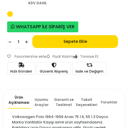
KDV DAHİL
WHATSAPP İLE SİPARİŞ VER
Sepete Ekle
Favorilerime ekle
Fiyat Alarmı
Tavsiye Et
Hızlı Gönderi
Güvenli Alışveriş
İade ve Değişim
Ürün
Uyumlu
Garanti ve
Taksit
Yorumlar
Açıklaması
Araçlar
Teslimat
Seçenekleri
Volkswagen Polo 1994-1999 Arası 75 1.6, 55 1.3 Dayco
Marka Vantilatör Kayışı isimli ürün sayfasındasınız.
Baktığınız ürün Dayco markasına aittir. Güçlü yedek