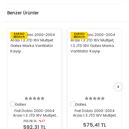
Benzer Ürünler
KARGO
KARGO
BEDAVA
BEDAVA
Fiat Doblo 2000-2004
Fiat Doblo 2000-2004
Arası 1.3 JTD 16V Multijet
Arası 1.3 JTD 16V Multijet,
Gates Marka Vantilatör
1.3 JTD 16V Gates Marka
710,78 TL
%17
575,41 TL
Kayışı
Vantilatör Kayışı
592,31 TL