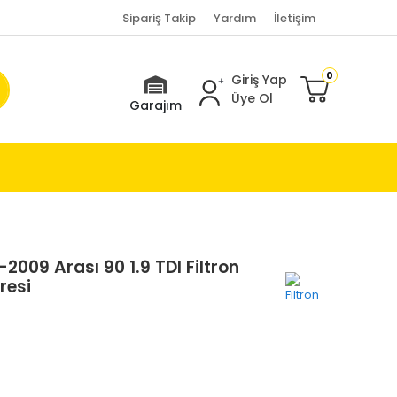
Sipariş Takip
Yardım
İletişim
0
Giriş Yap
Üye Ol
Garajım
009 Arası 90 1.9 TDI Filtron
resi