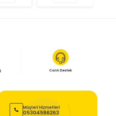
ş
Canlı Destek
Müşteri Hizmetleri
05304586263