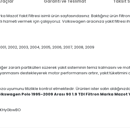
raçlar
Garanti ve Teslimat
Taksit 
a Mazot Yakıt Filtresi isimli ürün sayfasındasınız. Baktığınız ürün Filtr
zlı hizmeti vermek için çalışıyoruz. Volkswagen aracınıza yakıt filtresi 
, 2001, 2002, 2003, 2004, 2005, 2006, 2007, 2008, 2009
 diğer zararlı partikülleri süzerek yakıt sisteminin temiz kalmasını ve mo
de yanmasını destekleyerek motor performansını artırır, yakıt tüketimin
ıza uyumunu titizlikle kontrol etmektedir. Ürünleri ister satın aldığını
lkswagen Polo 1995-2009 Arası 90 1.9 TDI Filtron Marka Mazot Y
: sWKHyGbwBO