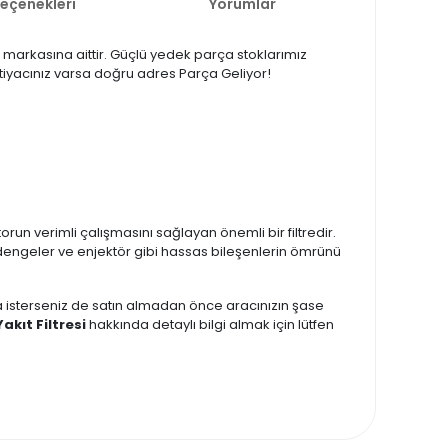
Seçenekleri
Yorumlar
on markasına aittir. Güçlü yedek parça stoklarımız
ihtiyacınız varsa doğru adres Parça Geliyor!
torun verimli çalışmasını sağlayan önemli bir filtredir.
i dengeler ve enjektör gibi hassas bileşenlerin ömrünü
zda isterseniz de satın almadan önce aracınızın şase
akıt Filtresi
hakkında detaylı bilgi almak için lütfen