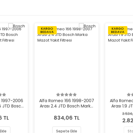
KARGO
KARGO
BEDAVA
BEDAVA
6 1997-2006
Alfa Romeo 166 1998-2007
Alfa Romeo
.4 JTD Bosch
Arası 2.4 JTD Bosch Marka
Arası 1.9 
ıt Filtresi
Mazot Yakıt Filtresi
Mazot Y
3.534
6 TL
834,06 TL
2.8
Ekle
Sepete Ekle
St