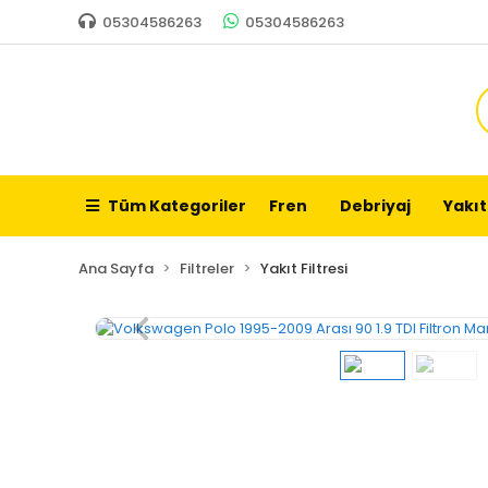
05304586263
05304586263
Tüm Kategoriler
Fren
Debriyaj
Yakıt
Ana Sayfa
Filtreler
Yakıt Filtresi