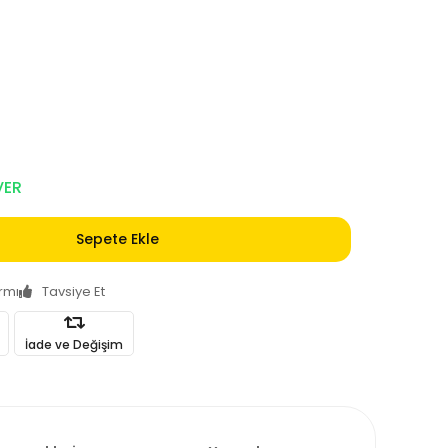
VER
Sepete Ekle
armı
Tavsiye Et
İade ve Değişim