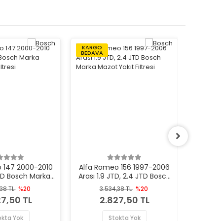
KARGO
KARGO
BEDAVA
BEDAVA
 147 2000-2010
Alfa Romeo 156 1997-2006
Alfa R
JTD Bosch Marka
Arası 1.9 JTD, 2.4 JTD Bosch
Arası 
akıt Filtresi
Marka Mazot Yakıt Filtresi
Maz
,38 TL
%20
3.534,38 TL
%20
3
27,50 TL
2.827,50 TL
okta Yok
Stokta Yok