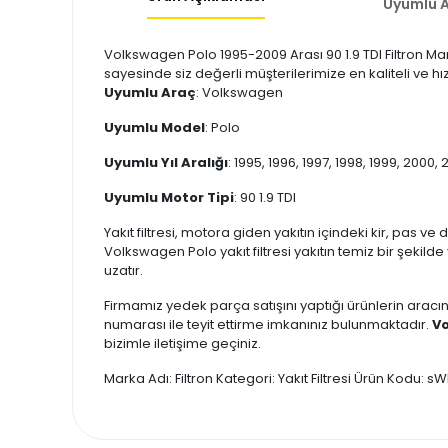
Uyumlu A
Volkswagen Polo 1995-2009 Arası 90 1.9 TDI Filtron Mark
sayesinde siz değerli müşterilerimize en kaliteli ve hı
Uyumlu Araç
: Volkswagen
Uyumlu Model
: Polo
Uyumlu Yıl Aralığı
: 1995, 1996, 1997, 1998, 1999, 2000
Uyumlu Motor Tipi
: 90 1.9 TDI
Yakıt filtresi, motora giden yakıtın içindeki kir, pas ve
Volkswagen Polo yakıt filtresi yakıtın temiz bir şekil
uzatır.
Firmamız yedek parça satışını yaptığı ürünlerin aracın
numarası ile teyit ettirme imkanınız bulunmaktadır.
Vo
bizimle iletişime geçiniz.
Marka Adı: Filtron Kategori: Yakıt Filtresi Ürün Kodu