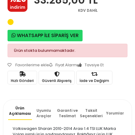
indirim
KDV DAHİL
WHATSAPP İLE SİPARİŞ VER
Ürün stokta bulunmamaktadır.
Favorilerime ekle
Fiyat Alarmı
Tavsiye Et
Hızlı Gönderi
Güvenli Alışveriş
İade ve Değişim
Ürün
Uyumlu
Garanti ve
Taksit
Yorumlar
Açıklaması
Araçlar
Teslimat
Seçenekleri
Volkswagen Sharan 2010-2014 Arası 1.4 TSI LUK Marka
Volan isimli ürün sayfasındasınız. Baktığınız ürün LUK