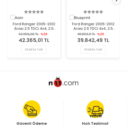
Ford Ranger 2005-2012
Ford Ranger 2005-2012
Arası 2.5 TDCi 4x4, 2.5
Arası 2.5 TDCi 4x4, 2.5
TDdi, 3.0 TDCi 4x4 Aisin
TDdi Blueprint Marka
52.956,26 TL
%20
49.803,11 TL
%20
Marka Volan
Volan
42.365,01 TL
39.842,49 TL
Stokta Yok
Stokta Yok
Güvenli Ödeme
Hızlı Teslimat