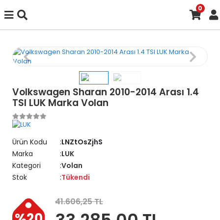
0
Volkswagen Sharan 2010-2014 Arası 1.4
TSI LUK Marka Volan
Ürün Kodu
LNZtOsZjhS
Marka
LUK
Kategori
Volan
Stok
Tükendi
41.606,25 TL
33.285,00 TL
%20