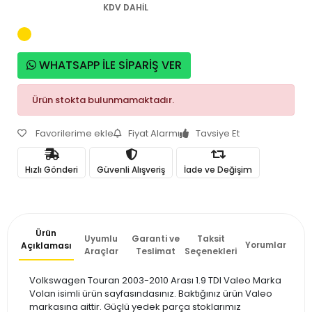
KDV DAHİL
WHATSAPP İLE SİPARİŞ VER
Ürün stokta bulunmamaktadır.
Favorilerime ekle
Fiyat Alarmı
Tavsiye Et
Hızlı Gönderi
Güvenli Alışveriş
İade ve Değişim
Ürün
Uyumlu
Garanti ve
Taksit
Yorumlar
Açıklaması
Araçlar
Teslimat
Seçenekleri
Volkswagen Touran 2003-2010 Arası 1.9 TDI Valeo Marka
Volan isimli ürün sayfasındasınız. Baktığınız ürün Valeo
markasına aittir. Güçlü yedek parça stoklarımız