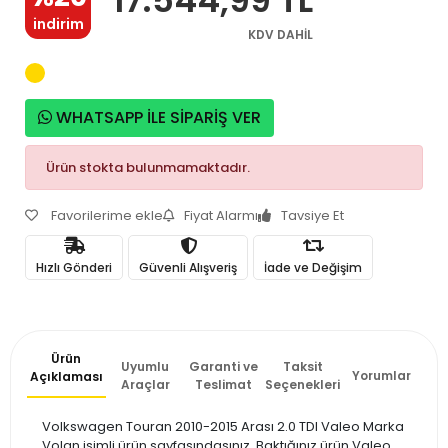
indirim
KDV DAHİL
WHATSAPP İLE SİPARİŞ VER
Ürün stokta bulunmamaktadır.
Favorilerime ekle
Fiyat Alarmı
Tavsiye Et
Hızlı Gönderi
Güvenli Alışveriş
İade ve Değişim
Ürün
Uyumlu
Garanti ve
Taksit
Yorumlar
Açıklaması
Araçlar
Teslimat
Seçenekleri
Volkswagen Touran 2010-2015 Arası 2.0 TDI Valeo Marka
Volan isimli ürün sayfasındasınız. Baktığınız ürün Valeo