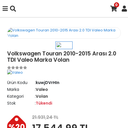
0
Volkswagen Touran 2010-2015 Arası 2.0
TDI Valeo Marka Volan
Ürün Kodu
kuwjDVrHIn
Marka
Valeo
Kategori
Volan
Stok
Tükendi
21.931,24 TL
17.544,99 TL
%20