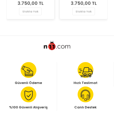
2.5, 1.9 D, 1.8, 2.4 D, 2.0 Sol
2.5, 1.9 D, 1.8, 2.4 D, 2.0 Sağ
3.750,00 TL
3.750,00 TL
Hella Marka Far
Hella Marka Far
Stokta Yok
Stokta Yok
Güvenli Ödeme
Hızlı Teslimat
%100 Güvenli Alışveriş
Canlı Destek