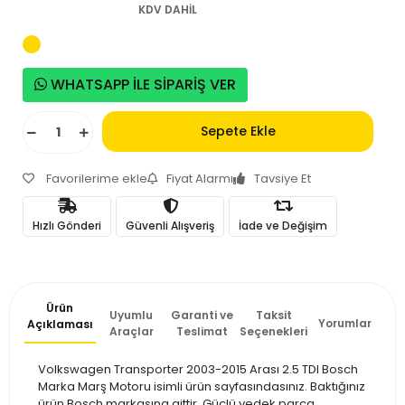
KDV DAHİL
WHATSAPP İLE SİPARİŞ VER
Sepete Ekle
Favorilerime ekle
Fiyat Alarmı
Tavsiye Et
Hızlı Gönderi
Güvenli Alışveriş
İade ve Değişim
Ürün
Uyumlu
Garanti ve
Taksit
Yorumlar
Açıklaması
Araçlar
Teslimat
Seçenekleri
Volkswagen Transporter 2003-2015 Arası 2.5 TDI Bosch
Marka Marş Motoru isimli ürün sayfasındasınız. Baktığınız
ürün Bosch markasına aittir. Güçlü yedek parça