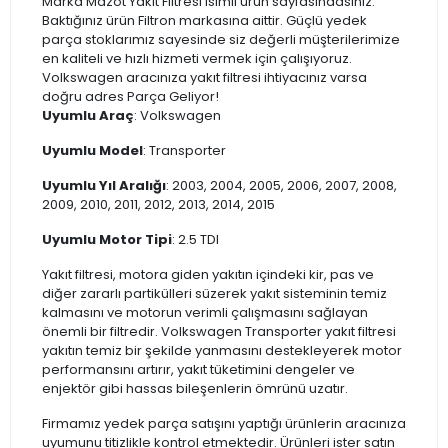
Marka Mazot Yakıt Filtresi isimli ürün sayfasındasınız.
Baktığınız ürün Filtron markasına aittir. Güçlü yedek
parça stoklarımız sayesinde siz değerli müşterilerimize
en kaliteli ve hızlı hizmeti vermek için çalışıyoruz.
Volkswagen aracınıza yakıt filtresi ihtiyacınız varsa
doğru adres Parça Geliyor!
Uyumlu Araç
: Volkswagen
Uyumlu Model
: Transporter
Uyumlu Yıl Aralığı
: 2003, 2004, 2005, 2006, 2007, 2008,
2009, 2010, 2011, 2012, 2013, 2014, 2015
Uyumlu Motor Tipi
: 2.5 TDI
Yakıt filtresi, motora giden yakıtın içindeki kir, pas ve
diğer zararlı partikülleri süzerek yakıt sisteminin temiz
kalmasını ve motorun verimli çalışmasını sağlayan
önemli bir filtredir. Volkswagen Transporter yakıt filtresi
yakıtın temiz bir şekilde yanmasını destekleyerek motor
performansını artırır, yakıt tüketimini dengeler ve
enjektör gibi hassas bileşenlerin ömrünü uzatır.
Firmamız yedek parça satışını yaptığı ürünlerin aracınıza
uyumunu titizlikle kontrol etmektedir. Ürünleri ister satın