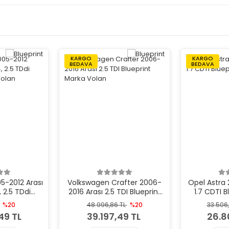
KARGO
KARGO
BEDAVA
BEDAVA
5-2012 Arası
Volkswagen Crafter 2006-
Opel Astra 
 2.5 TDdi
2016 Arası 2.5 TDI Blueprint
1.7 CDTI 
rka Volan
Marka Volan
%20
48.996,86 TL
%20
33.506
49 TL
39.197,49 TL
26.8