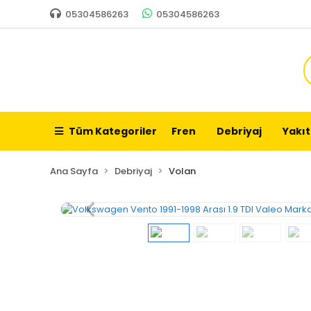
05304586263
05304586263
Tüm Kategoriler
Fren
Debriyaj
Yakıt
Ana Sayfa
Debriyaj
Volan