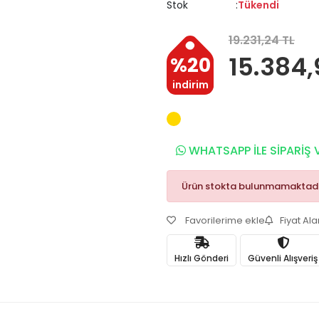
Stok
Tükendi
19.231,24 TL
15.384,
%20
indirim
WHATSAPP İLE SİPARİŞ 
Ürün stokta bulunmamaktadı
Favorilerime ekle
Fiyat Al
Hızlı Gönderi
Güvenli Alışveriş