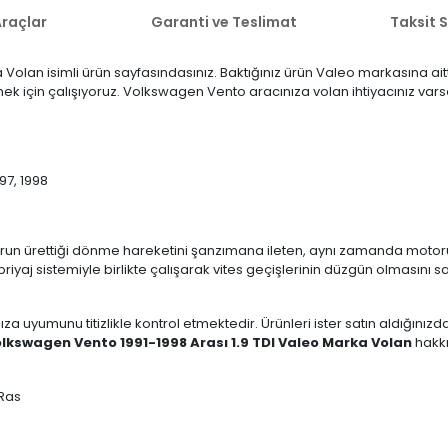
raçlar
Garanti ve Teslimat
Taksit 
Volan isimli ürün sayfasındasınız. Baktığınız ürün Valeo markasına ait
ermek için çalışıyoruz. Volkswagen Vento aracınıza volan ihtiyacınız va
997, 1998
run ürettiği dönme hareketini şanzımana ileten, aynı zamanda motoru
iyaj sistemiyle birlikte çalışarak vites geçişlerinin düzgün olmasını 
ıza uyumunu titizlikle kontrol etmektedir. Ürünleri ister satın aldığını
lkswagen Vento 1991-1998 Arası 1.9 TDI Valeo Marka Volan
hakkı
jRas