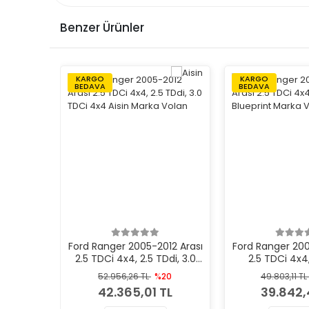
Benzer Ürünler
KARGO
KARGO
BEDAVA
BEDAVA
Ford Ranger 2005-2012 Arası
Ford Ranger 200
2.5 TDCi 4x4, 2.5 TDdi, 3.0
2.5 TDCi 4x4,
TDCi 4x4 Aisin Marka Volan
Blueprint Ma
52.956,26 TL
%20
49.803,11 TL
42.365,01 TL
39.842,