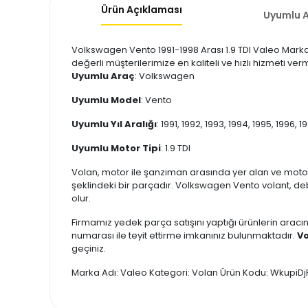
Ürün Açıklaması
Uyumlu A
Volkswagen Vento 1991-1998 Arası 1.9 TDI Valeo Marka 
değerli müşterilerimize en kaliteli ve hızlı hizmeti v
Uyumlu Araç
: Volkswagen
Uyumlu Model
: Vento
Uyumlu Yıl Aralığı
: 1991, 1992, 1993, 1994, 1995, 1996, 1
Uyumlu Motor Tipi
: 1.9 TDI
Volan, motor ile şanzıman arasında yer alan ve moto
şeklindeki bir parçadır. Volkswagen Vento volant, debr
olur.
Firmamız yedek parça satışını yaptığı ürünlerin aracın
numarası ile teyit ettirme imkanınız bulunmaktadır.
Vo
geçiniz.
Marka Adı: Valeo Kategori: Volan Ürün Kodu: WkupiD