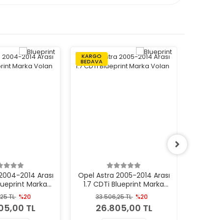
KARGO
KARGO
BEDAVA
BEDAVA
2004-2014 Arası
Opel Astra 2005-2014 Arası
Opel Co
Blueprint Marka
1.7 CDTi Blueprint Marka
1.7 CDT
Volan
Volan
,25 TL
%20
33.506,25 TL
%20
33
05,00 TL
26.805,00 TL
2