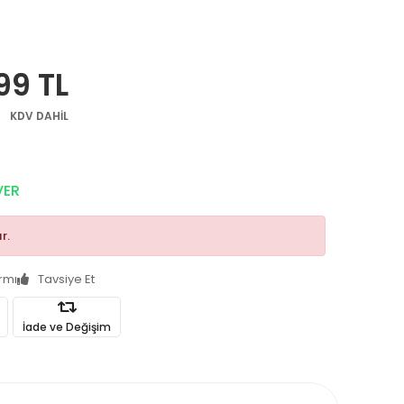
99 TL
KDV DAHİL
VER
r.
armı
Tavsiye Et
İade ve Değişim